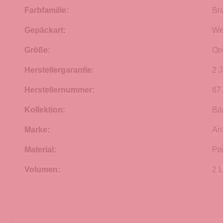
Farbfamilie:
Br
Gepäckart:
We
Größe:
On
Herstellergarantie:
2 
Herstellernummer:
67
Kollektion:
Bä
Marke:
An
Material:
Po
Volumen:
2 L