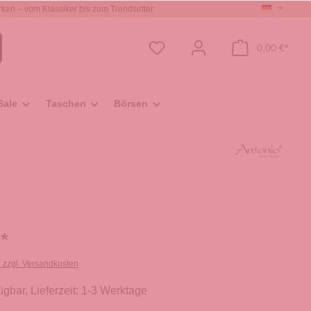
ken – vom Klassiker bis zum Trendsetter
0,00 €*
Sale
Taschen
Börsen
*
. zzgl. Versandkosten
ügbar, Lieferzeit: 1-3 Werktage