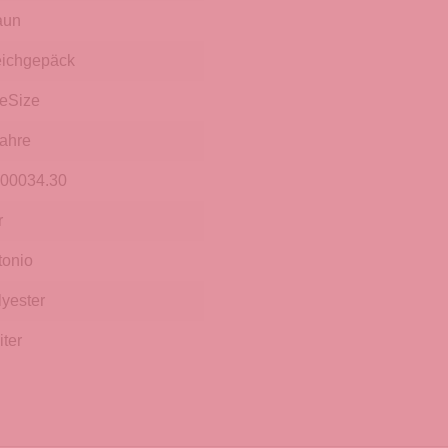
aun
ichgepäck
eSize
Jahre
.00034.30
r
tonio
lyester
iter