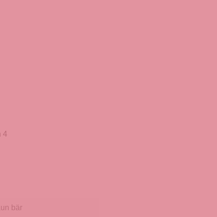
 4
aun bär