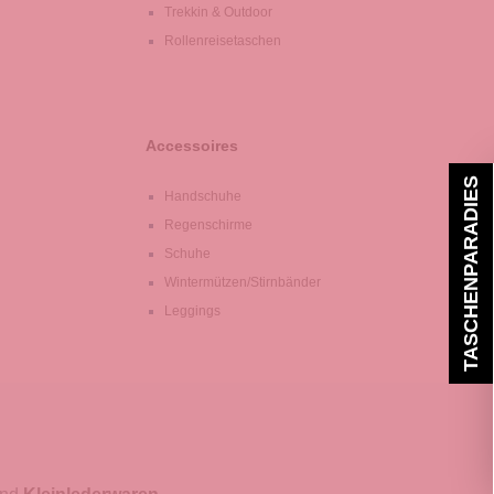
Trekkin & Outdoor
Rollenreisetaschen
Accessoires
TASCHENPARADIES
Handschuhe
Regenschirme
Schuhe
Wintermützen/Stirnbänder
Leggings