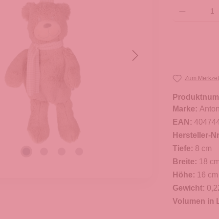
Produkt Anzahl: G
Zum Merkzet
Produktnum
Marke:
Anton
EAN:
40474
Hersteller-Nr
Tiefe:
8 cm
Breite:
18 c
Höhe:
16 cm
Gewicht:
0,2
Volumen in L