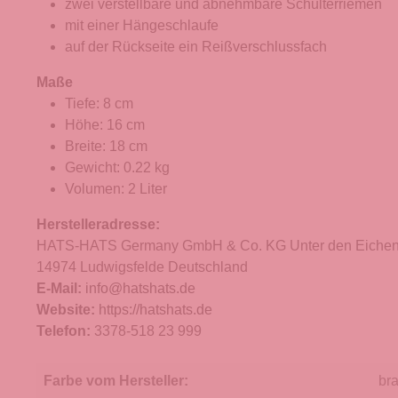
zwei verstellbare und abnehmbare Schulterriemen
mit einer Hängeschlaufe
auf der Rückseite ein Reißverschlussfach
Maße
Tiefe: 8 cm
Höhe: 16 cm
Breite: 18 cm
Gewicht: 0.22 kg
Volumen: 2 Liter
Herstelleradresse:
HATS-HATS Germany GmbH & Co. KG Unter den Eichen
14974 Ludwigsfelde Deutschland
E-Mail:
info@hatshats.de
Website:
https://hatshats.de
Telefon:
3378-518 23 999
Farbe vom Hersteller:
br