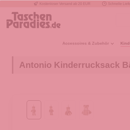
Kostenloser Versand ab 20 EUR
Schnelle Liefe
e springen
Zur Hauptnavigation springen
Accessoires & Zubehör
Kind
Antonio Kinderrucksack Bä