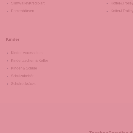
SlimWallet/Kreditkart
Koffer&Trolle
Damenbörsen
Koffer&Trolle
Kinder
Kinder-Accessoires
Kindertaschen & Koffer
Kinder & Schule
Schulzubehör
Schulrucksäcke