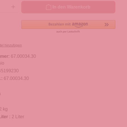
ib den gewünschten Wert ein oder benutze die Schaltflächen um die Anzahl zu er
In den Warenkorb
tel hinzufügen
mer:
67.00034.30
io
45199230
.:
67.00034.30
m
2 kg
iter :
2 Liter