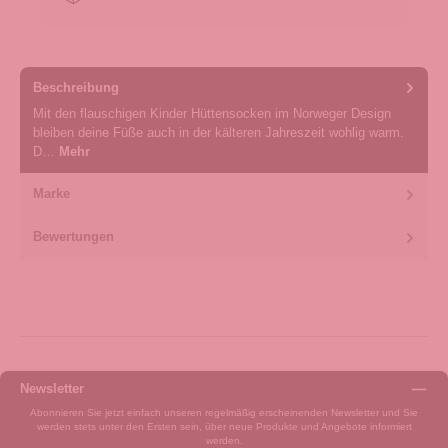
Beschreibung
Mit den flauschigen Kinder Hüttensocken im Norweger Design
bleiben deine Füße auch in der kälteren Jahreszeit wohlig warm.
D…
Mehr
Marke
Bewertungen
Newsletter
Abonnieren Sie jetzt einfach unseren regelmäßig erscheinenden Newsletter und Sie
werden stets unter den Ersten sein, über neue Produkte und Angebote informiert
werden.