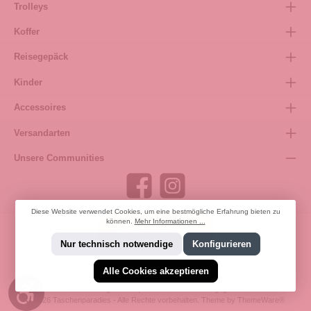
Trolleys
Koffer
Reisegepäck
Kinder
Accessoires
Versandarten
Unsere Communities
Diese Website verwendet Cookies, um eine bestmögliche Erfahrung bieten zu
können.
Mehr Informationen ...
Bestellung widerrufen
Nur technisch notwendige
Konfigurieren
Alle Cookies akzeptieren
* Alle Preise inkl. gesetzl. Mehrwertsteuer zzgl.
Versandkosten
und ggf.
Werkzeugleiste anzeigen
Nachnahmegebühren, wenn nicht anders angegeben.
© 2026 Taschenparadies - Alle Rechte vorbehalten. Theme by
ThemeWare®