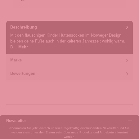
Beschreibung
Mit den flauschigen Kinder Hüttensocken im Norweger Design
bleiben deine Füße auch in der kälteren Jahreszeit wohlig warm.
D…
Mehr
Marke
Bewertungen
Newsletter
Abonnieren Sie jetzt einfach unseren regelmäßig erscheinenden Newsletter und Sie
werden stets unter den Ersten sein, über neue Produkte und Angebote informiert
werden.