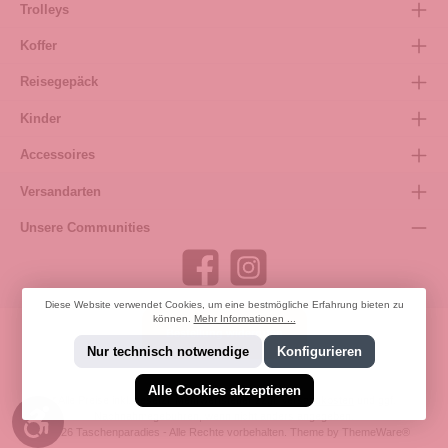
Trolleys
Koffer
Reisegepäck
Kinder
Accessoires
Versandarten
Unsere Communities
Diese Website verwendet Cookies, um eine bestmögliche Erfahrung bieten zu
können.
Mehr Informationen ...
Bestellung widerrufen
Nur technisch notwendige
Konfigurieren
Alle Cookies akzeptieren
* Alle Preise inkl. gesetzl. Mehrwertsteuer zzgl.
Versandkosten
und ggf.
Werkzeugleiste anzeigen
Nachnahmegebühren, wenn nicht anders angegeben.
© 2026 Taschenparadies - Alle Rechte vorbehalten. Theme by
ThemeWare®