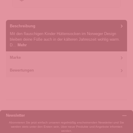
Beschreibung
Mit den flauschigen Kinder Hüttensocken im Norweger Design
bleiben deine Füße auch in der kälteren Jahreszeit wohlig warm.
D…
Mehr
Marke
Bewertungen
Newsletter
Abonnieren Sie jetzt einfach unseren regelmäßig erscheinenden Newsletter und Sie
werden stets unter den Ersten sein, über neue Produkte und Angebote informiert
werden.