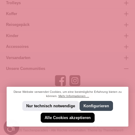
Trolleys
Koffer
Reisegepäck
Kinder
Accessoires
Versandarten
Unsere Communities
Diese Website verwendet Cookies, um eine bestmögliche Erfahrung bieten zu
können.
Mehr Informationen ...
Bestellung widerrufen
Nur technisch notwendige
Konfigurieren
Alle Cookies akzeptieren
* Alle Preise inkl. gesetzl. Mehrwertsteuer zzgl.
Versandkosten
und ggf.
Werkzeugleiste anzeigen
Nachnahmegebühren, wenn nicht anders angegeben.
© 2026 Taschenparadies - Alle Rechte vorbehalten. Theme by
ThemeWare®