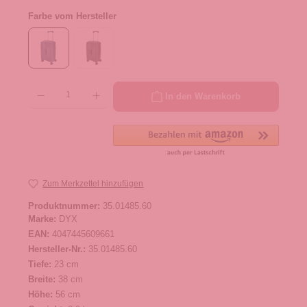
Farbe vom Hersteller
Produkt Anzahl: Gib den gewünschten Wert ein oder benutze die Schaltflächen um die 
In den Warenkorb
Zum Merkzettel hinzufügen
Produktnummer:
35.01485.60
Marke:
DYX
EAN:
4047445609661
Hersteller-Nr.:
35.01485.60
Tiefe:
23 cm
Breite:
38 cm
Höhe:
56 cm