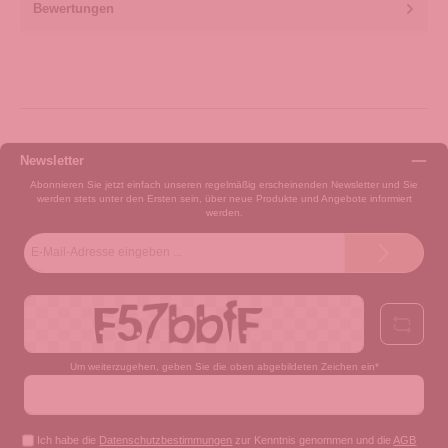
Bewertungen
Newsletter
Abonnieren Sie jetzt einfach unseren regelmäßig erscheinenden Newsletter und Sie
werden stets unter den Ersten sein, über neue Produkte und Angebote informiert
werden.
E-
Mail-
Adresse*
Um weiterzugehen, geben Sie die oben abgebildeten Zeichen ein*
Ich habe die
Datenschutzbestimmungen
zur Kenntnis genommen und die
AGB