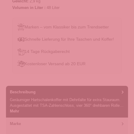
Gewicht:
2,9 kg
Volumen in Liter :
48 Liter
Marken – vom Klassiker bis zum Trendsetter
Schnelle Lieferung für Ihre Taschen und Koffer!
14 Tage Rückgaberecht
Kostenloser Versand ab 20 EUR
Beschreibung
Geräumiger Hartschalenkoffer mit Dehnfalte für extra Stauraum.
Ausgestattet mit TSA-Zahlenschloss, vier 360° drehbaren Rolle…
Mehr
Marke