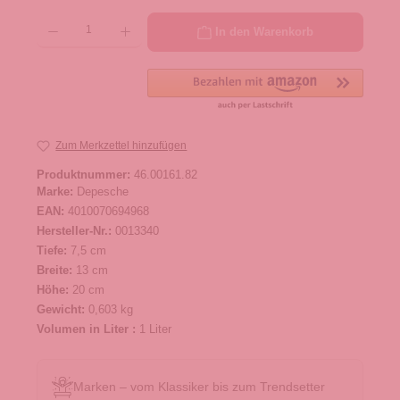
Produkt Anzahl: Gib den gewünschten Wert ein oder benutze die Schaltflächen um die 
In den Warenkorb
Zum Merkzettel hinzufügen
Produktnummer:
46.00161.82
Marke:
Depesche
EAN:
4010070694968
Hersteller-Nr.:
0013340
Tiefe:
7,5 cm
Breite:
13 cm
Höhe:
20 cm
Gewicht:
0,603 kg
Volumen in Liter :
1 Liter
Marken – vom Klassiker bis zum Trendsetter