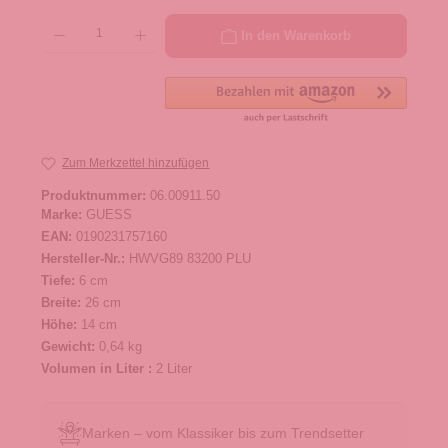
Produkt Anzahl: Gib den gewünschten Wert ein oder benutze die Schaltflächen um die 
In den Warenkorb
Zum Merkzettel hinzufügen
Produktnummer:
06.00911.50
Marke:
GUESS
EAN:
0190231757160
Hersteller-Nr.:
HWVG89 83200 PLU
Tiefe:
6 cm
Breite:
26 cm
Höhe:
14 cm
Gewicht:
0,64 kg
Volumen in Liter :
2 Liter
Marken – vom Klassiker bis zum Trendsetter