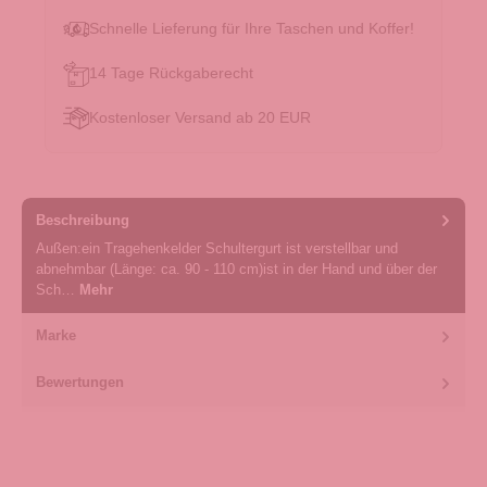
Schnelle Lieferung für Ihre Taschen und Koffer!
14 Tage Rückgaberecht
Kostenloser Versand ab 20 EUR
Beschreibung
Außen:ein Tragehenkelder Schultergurt ist verstellbar und
abnehmbar (Länge: ca. 90 - 110 cm)ist in der Hand und über der
Sch…
Mehr
Marke
Bewertungen