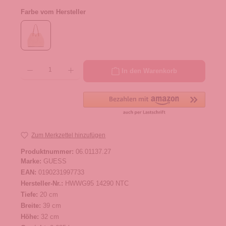
Farbe vom Hersteller
Produkt Anzahl: Gib den gewünschten Wert ein oder benutze die Schaltflächen um die 
In den Warenkorb
Zum Merkzettel hinzufügen
Produktnummer:
06.01137.27
Marke:
GUESS
EAN:
0190231997733
Hersteller-Nr.:
HWWG95 14290 NTC
Tiefe:
20 cm
Breite:
39 cm
Höhe:
32 cm