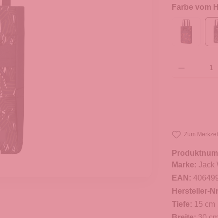
Farbe vom He
Produkt Anzahl: G
Zum Merkzet
Produktnum
Marke:
Jack 
EAN:
40649
Hersteller-Nr
Tiefe:
15 cm
Breite:
30 c