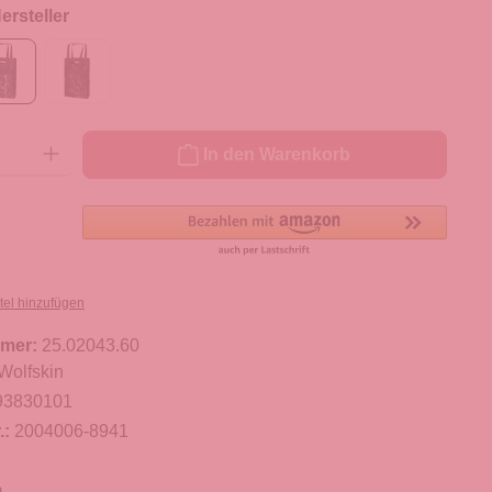
rsteller
ib den gewünschten Wert ein oder benutze die Schaltflächen um die Anzahl zu er
In den Warenkorb
tel hinzufügen
mer:
25.02043.60
Wolfskin
93830101
.:
2004006-8941
m