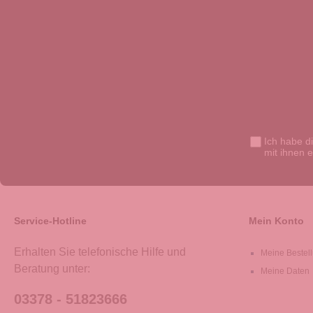
Ich habe d
mit ihnen 
Service-Hotline
Mein Konto
Erhalten Sie telefonische Hilfe und
Meine Bestel
Beratung unter:
Meine Daten
03378 - 51823666