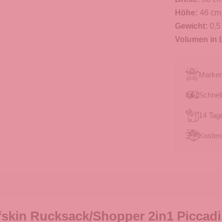
Höhe:
46 cm
Gewicht:
0,5
Volumen in L
Marken
Schnell
14 Tag
Kosten
kin Rucksack/Shopper 2in1 Piccadill