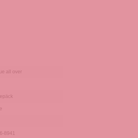
ue all over
epäck
e
6-8941