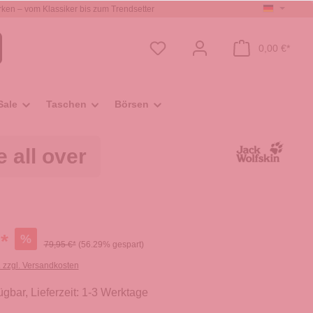
ken – vom Klassiker bis zum Trendsetter
0,00 €*
Sale
Taschen
Börsen
 all over
*
%
79,95 €*
(56.29% gespart)
. zzgl. Versandkosten
ügbar, Lieferzeit: 1-3 Werktage