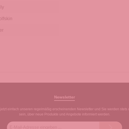
lly
lfskin
er
Newsletter
jetzt einfach unseren regelmäßig erscheinenden Newsletter und Sie werden stets 
sein, über neue Produkte und Angebote informiert werden.
E-