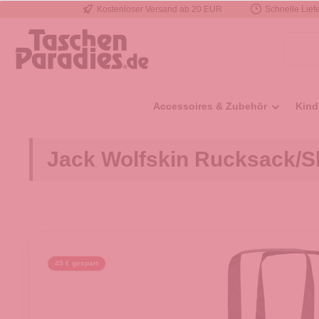
Kostenloser Versand ab 20 EUR
Schnelle Liefe
e springen
Zur Hauptnavigation springen
Accessoires & Zubehör
Kind
Jack Wolfskin Rucksack/Sho
45 € gespart