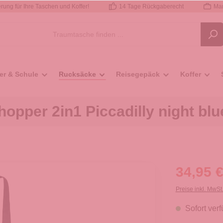
rung für Ihre Taschen und Koffer!
14 Tage Rückgaberecht
Mar
er & Schule
Rucksäcke
Reisegepäck
Koffer
pper 2in1 Piccadilly night blue
34,95 €
Preise inkl. MwSt
Sofort verf