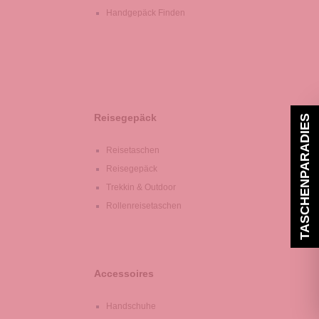
Handgepäck Finden
Reisegepäck
TASCHENPARADIES
Reisetaschen
Reisegepäck
Trekkin & Outdoor
Rollenreisetaschen
Accessoires
Handschuhe