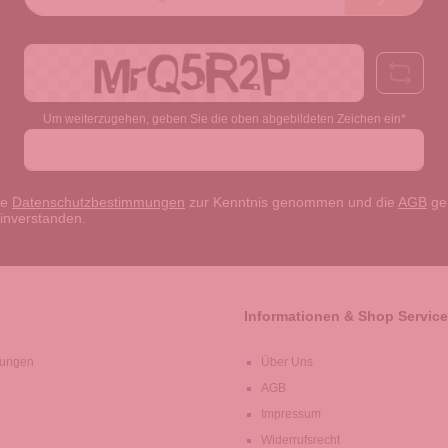
Mail-
Adresse*
Um weiterzugehen, geben Sie die oben abgebildeten Zeichen ein*
ie
Datenschutzbestimmungen
zur Kenntnis genommen und die
AGB
gel
einverstanden.
Informationen & Shop Service
lungen
Über Uns
AGB
Impressum
Widerrufsrecht