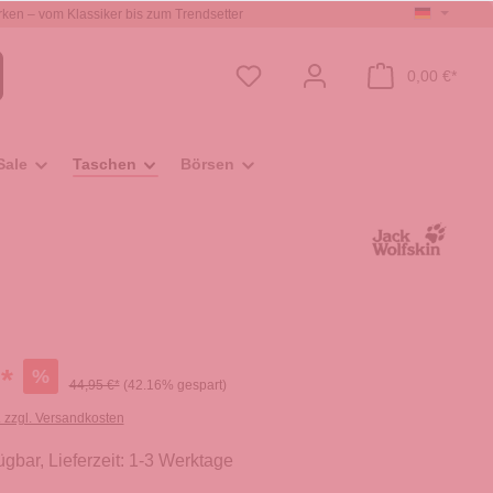
ken – vom Klassiker bis zum Trendsetter
0,00 €*
Sale
Taschen
Börsen
*
%
44,95 €*
(42.16% gespart)
. zzgl. Versandkosten
ügbar, Lieferzeit: 1-3 Werktage