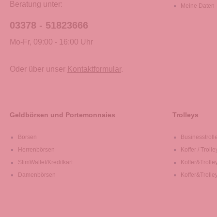
Beratung unter:
Meine Daten
03378 - 51823666
Mo-Fr, 09:00 - 16:00 Uhr
Oder über unser
Kontaktformular
.
Geldbörsen und Portemonnaies
Trolleys
Börsen
Businesstroll
Herrenbörsen
Koffer / Trolle
SlimWallet/Kreditkart
Koffer&Trolle
Damenbörsen
Koffer&Trolle