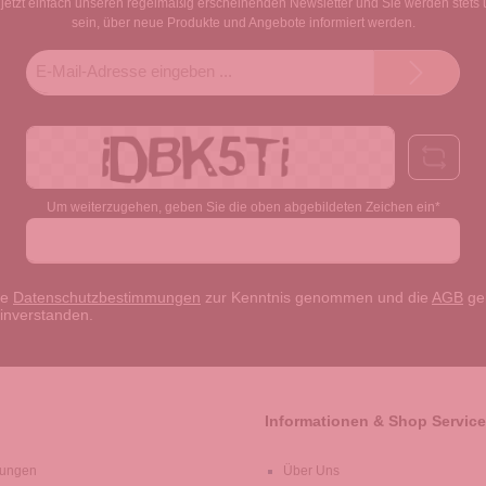
jetzt einfach unseren regelmäßig erscheinenden Newsletter und Sie werden stets 
sein, über neue Produkte und Angebote informiert werden.
E-
Mail-
Adresse*
Um weiterzugehen, geben Sie die oben abgebildeten Zeichen ein*
ie
Datenschutzbestimmungen
zur Kenntnis genommen und die
AGB
gel
einverstanden.
Informationen & Shop Service
lungen
Über Uns