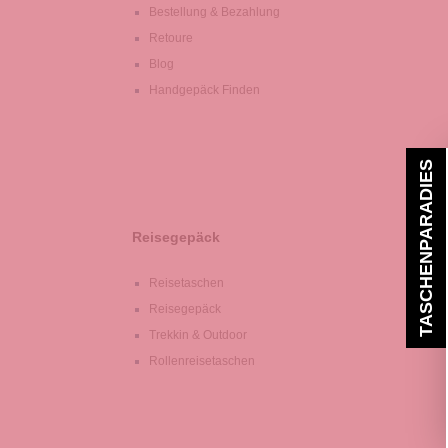
Bestellung & Bezahlung
Retoure
Blog
Handgepäck Finden
TASCHENPARADIES
Reisegepäck
Reisetaschen
Reisegepäck
Trekkin & Outdoor
Rollenreisetaschen