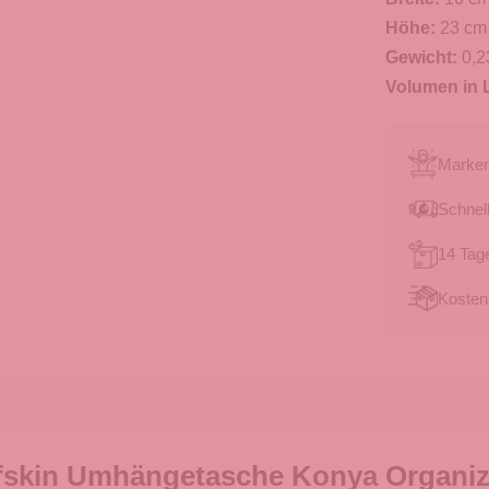
Höhe:
23 cm
Gewicht:
0,2
Volumen in L
Marken
Schnell
14 Tag
Kosten
fskin Umhängetasche Konya Organiz