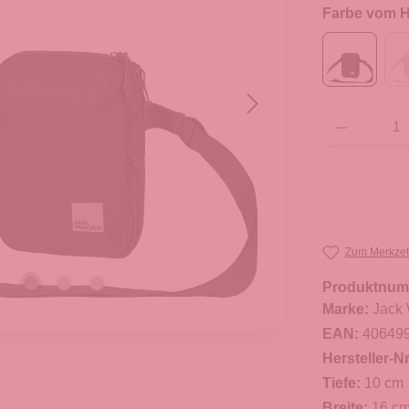
Farbe vom He
Produkt Anzahl: G
Zum Merkzet
Produktnum
Marke:
Jack 
EAN:
40649
Hersteller-Nr
Tiefe:
10 cm
Breite:
16 c