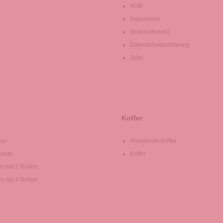
AGB
Impressum
Widerrufsrecht
Datenschutzerklärung
Jobs
Koffer
eys
Aluminium-Koffer
ysets
Koffer
ys mit 2 Rollen
ys mit 4 Rollen