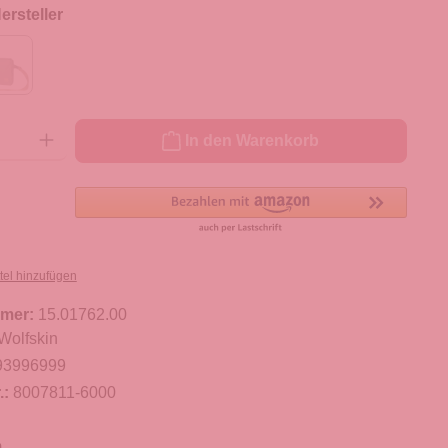
rsteller
ib den gewünschten Wert ein oder benutze die Schaltflächen um die Anzahl zu er
In den Warenkorb
tel hinzufügen
mer:
15.01762.00
Wolfskin
93996999
.:
8007811-6000
m