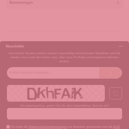
Bewertungen
Newsletter
Abonnieren Sie jetzt einfach unseren regelmäßig erscheinenden Newsletter und Sie
werden stets unter den Ersten sein, über neue Produkte und Angebote informiert
werden.
E-
Mail-
Adresse*
Um weiterzugehen, geben Sie die oben abgebildeten Zeichen ein*
Ich habe die
Datenschutzbestimmungen
zur Kenntnis genommen und die
AGB