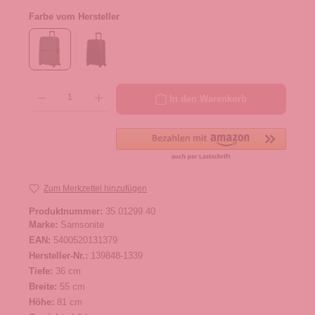
Farbe vom Hersteller
Produkt Anzahl: Gib den gewünschten Wert ein oder benutze die Schaltflächen um die 
In den Warenkorb
Zum Merkzettel hinzufügen
Produktnummer:
35.01299.40
Marke:
Samsonite
EAN:
5400520131379
Hersteller-Nr.:
139848-1339
Tiefe:
36 cm
Breite:
55 cm
Höhe:
81 cm