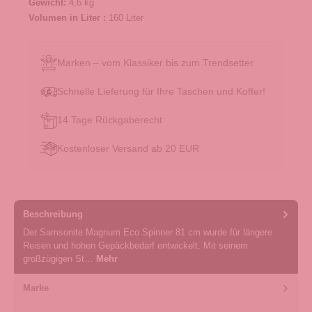
Gewicht:
4,6 kg
Volumen in Liter :
160 Liter
Marken – vom Klassiker bis zum Trendsetter
Schnelle Lieferung für Ihre Taschen und Koffer!
14 Tage Rückgaberecht
Kostenloser Versand ab 20 EUR
Beschreibung
Der Samsonite Magnum Eco Spinner 81 cm wurde für längere
Reisen und hohen Gepäckbedarf entwickelt. Mit seinem
großzügigen St…
Mehr
Marke