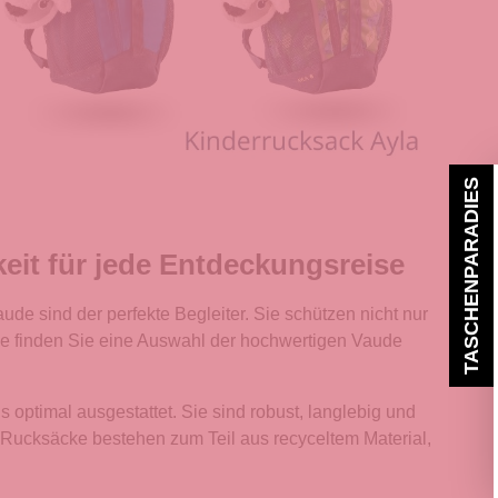
TASCHENPARADIES
eit für jede Entdeckungsreise
de sind der perfekte Begleiter. Sie schützen nicht nur
age finden Sie eine Auswahl der hochwertigen Vaude
 optimal ausgestattet. Sie sind robust, langlebig und
e Rucksäcke bestehen zum Teil aus recyceltem Material,