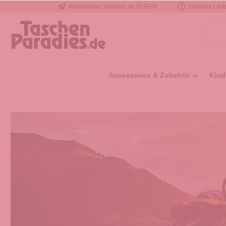
Kostenloser Versand ab 20 EUR
Schnelle Liefe
e springen
Zur Hauptnavigation springen
Accessoires & Zubehör
Kind