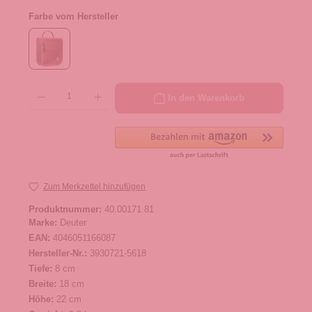
Farbe vom Hersteller
Produkt Anzahl: Gib den gewünschten Wert ein oder benutze die Schaltflächen um die 
In den Warenkorb
Zum Merkzettel hinzufügen
Produktnummer:
40.00171.81
Marke:
Deuter
EAN:
4046051166087
Hersteller-Nr.:
3930721-5618
Tiefe:
8 cm
Breite:
18 cm
Höhe:
22 cm