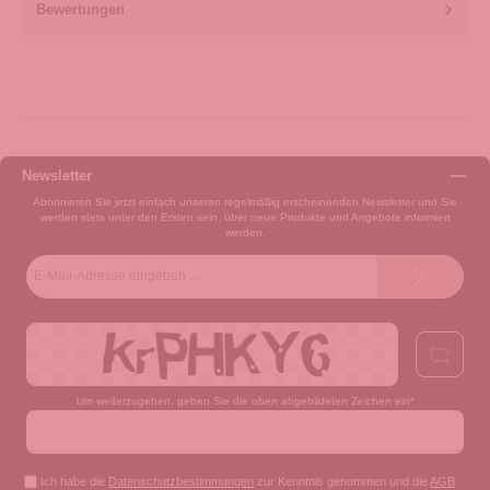
Bewertungen
Newsletter
Abonnieren Sie jetzt einfach unseren regelmäßig erscheinenden Newsletter und Sie
werden stets unter den Ersten sein, über neue Produkte und Angebote informiert
werden.
E-
Mail-
Adresse*
Um weiterzugehen, geben Sie die oben abgebildeten Zeichen ein*
Ich habe die
Datenschutzbestimmungen
zur Kenntnis genommen und die
AGB