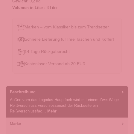
Gewicht:
0,2 kg
Volumen in Liter :
3 Liter
Marken – vom Klassiker bis zum Trendsetter
Schnelle Lieferung für Ihre Taschen und Koffer!
14 Tage Rückgaberecht
Kostenloser Versand ab 20 EUR
Beschreibung
Außen:vorn das Logodas Hauptfach wird mit einem Zwei-Wege-
Reißverschluss verschlossenauf der Rückseite ein
Reißverschlussfac…
Mehr
Marke