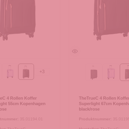
+
3
ack
Flieder
black/rose
Black
Flieder
eC 4 Rollen Koffer
TheTrueC 4 Rollen Koffe
ight 55cm Kopenhagen
Superlight 67cm Kopen
rose
black/rose
ktnummer:
35.01194.01
Produktnummer:
35.0119