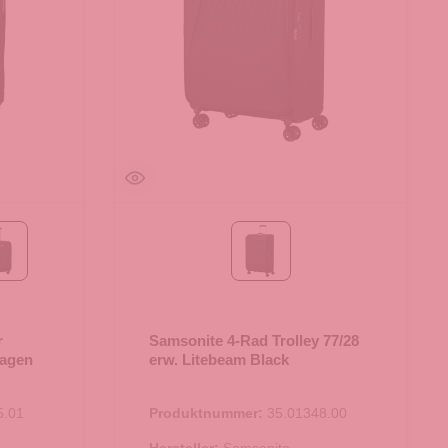
black/rose
Black
r
Samsonite 4-Rad Trolley 77/28
hagen
erw. Litebeam Black
5.01
Produktnummer:
35.01348.00