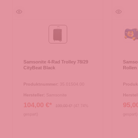
Mi
Black
Samsonite 4-Rad Trolley 78/29
Samson
CityBeat Black
Rollen
Produktnummer:
35.01504.00
Produ
Hersteller:
Samsonite
Herstel
104,00 €*
95,0
199,00 €*
(47.74%
gespart)
gespart)