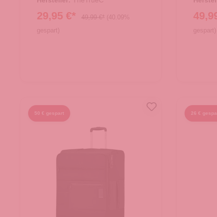
Hersteller:
TheTrueC
Herstel
29,95 €*
49,9
49,99 €*
(40.09%
gespart)
gespart)
50 € gespart
26 € gespa