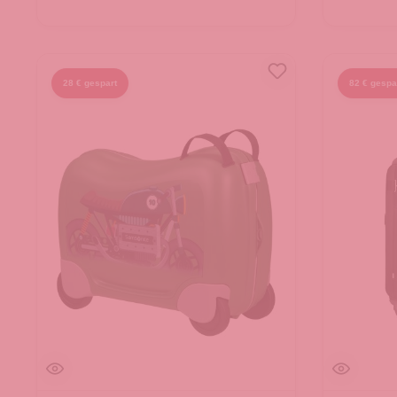
28 € gespart
82 € gespa