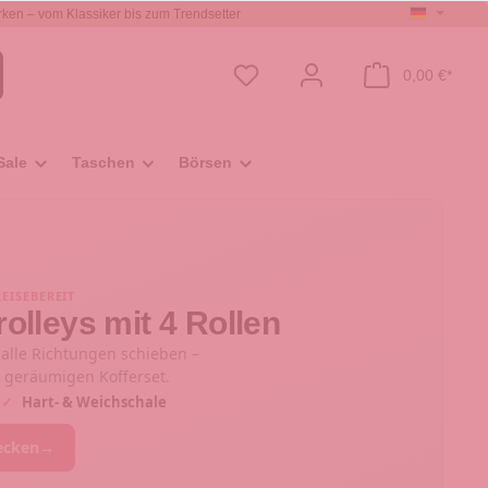
ken – vom Klassiker bis zum Trendsetter
0,00 €*
Sale
Taschen
Börsen
REISEBEREIT
rolleys mit 4 Rollen
lle Richtungen schieben –
geräumigen Kofferset.
n
✓
Hart- & Weichschale
decken
→