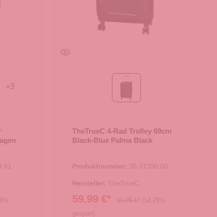
+
3
Black
r
TheTrueC 4-Rad Trolley 69cm
hagen
Black-Blue Palma Black
4.81
Produktnummer:
35.01390.00
Hersteller:
TheTrueC
59,99 €*
44%
69,99 €*
(14.29%
gespart)