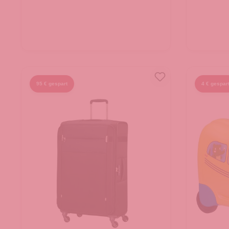
95 € gespart
4 € gespar