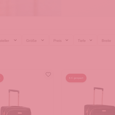
teller
Größe
Preis
Tiefe
Breite
t
6 € gespart