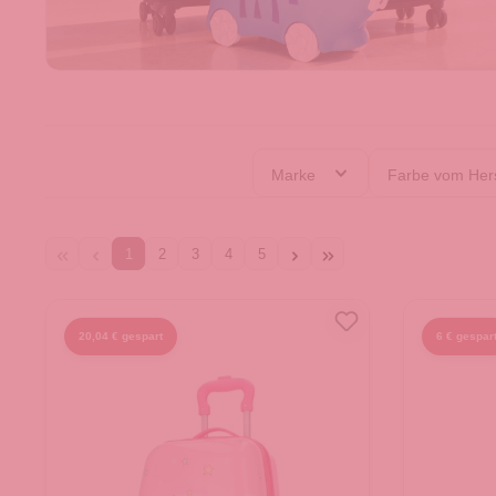
Marke
Farbe vom Hers
1
2
3
4
5
20,04 € gespart
6 € gespar