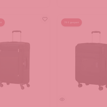
rt
70 € gespart