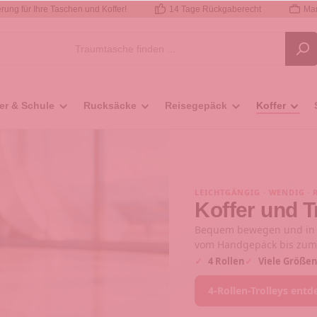
rung für Ihre Taschen und Koffer!
14 Tage Rückgaberecht
Mar
er & Schule
Rucksäcke
Reisegepäck
Koffer
LEICHTGÄNGIG · WENDIG · 
Koffer und T
Bequem bewegen und in a
vom Handgepäck bis zum 
✓
4 Rollen
✓
Viele Größe
4-Rollen-Trolleys ent