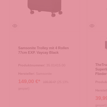
Samsonite Trolley mit 4 Rollen
77cm EXP. Vaycay Black
TheTru
Produktnummer:
35.01415.00
Superl
Hersteller:
Samsonite
Flieder
149,00 €*
Produ
199,00 €*
(25.13%
gespart)
Herstel
39,9
gespart)