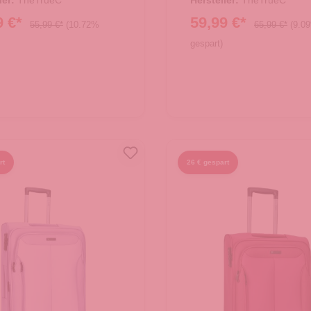
ler:
TheTrueC
Hersteller:
TheTrueC
9 €*
59,99 €*
55,99 €*
(10.72%
65,99 €*
(9.0
gespart)
rt
26 € gespart