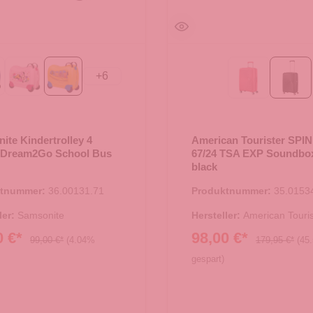
+
6
ckey Happy
Minnie Flower Power
School Bus
SUN KISSE
bass
ite Kindertrolley 4
American Tourister SPI
 Dream2Go School Bus
67/24 TSA EXP Soundbo
black
ktnummer:
36.00131.71
Produktnummer:
35.0153
ler:
Samsonite
Hersteller:
American Touris
0 €*
98,00 €*
99,00 €*
(4.04%
179,95 €*
(45
gespart)