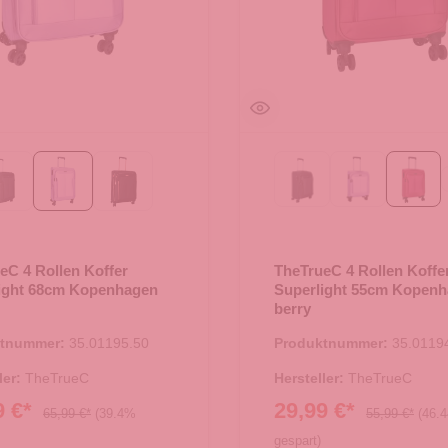
Black
Flieder
berry
Black
Flieder
black/rose
eC 4 Rollen Koffer
TheTrueC 4 Rollen Koffe
ight 68cm Kopenhagen
Superlight 55cm Kopen
berry
ktnummer:
35.01195.50
Produktnummer:
35.0119
ler:
TheTrueC
Hersteller:
TheTrueC
9 €*
29,99 €*
65,99 €*
(39.4%
55,99 €*
(46.
gespart)