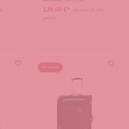
Hersteller:
Samsonite
129,00 €*
9%
199,00 €*
(35.18%
gespart)
10 € gespart