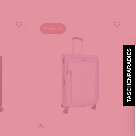
26 € gespart
TASCHENPARADIES