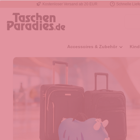
Kostenloser Versand ab 20 EUR
Schnelle Liefe
e springen
Zur Hauptnavigation springen
Accessoires & Zubehör
Kind