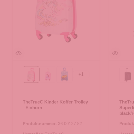
+
1
Einhorn
Prinzessin
Race
Bl
TheTrueC Kinder Koffer Trolley
TheTru
- Einhorn
Superl
black/
Produktnummer:
36.00127.82
Produ