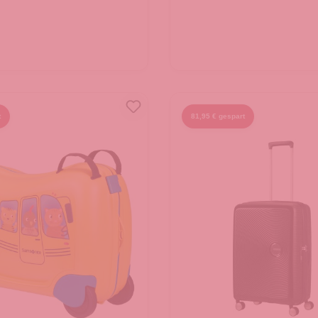
t
81,95 € gespart