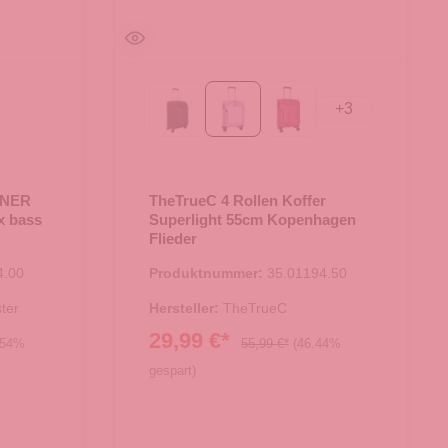
+
3
Black
Flieder
berry
D CORAL
 black
NNER
TheTrueC 4 Rollen Koffer
x bass
Superlight 55cm Kopenhagen
Flieder
4.00
Produktnummer:
35.01194.50
ter
Hersteller:
TheTrueC
29,99 €*
.54%
55,99 €*
(46.44%
gespart)