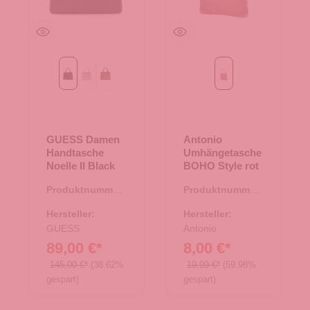
Black
Bone Logo
Latte Logo/Brown
rot
GUESS Damen
Antonio
Handtasche
Umhängetasche
Noelle II Black
BOHO Style rot
Produktnummer:
Produktnummer:
06.01214.00
07.00287.81
Hersteller:
Hersteller:
GUESS
Antonio
89,00 €*
8,00 €*
145,00 €*
(38.62%
19,99 €*
(59.98%
gespart)
gespart)