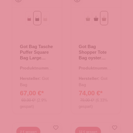
kraken mono
monochrome black
monochrome scallop
bass monochrome
black monochrome
oyster monochr
Got Bag Tasche
Got Bag
Puffer Square
Shopper Tote
Bag Large
Bag oyster
monochrome
monochrome
Produktnummer:
Produktnummer:
black
15.01790.00
15.01787.30
Hersteller:
Got
Hersteller:
Got
Bag
Bag
67,00 €*
74,00 €*
69,00 €*
(2.9%
79,00 €*
(6.33%
gespart)
gespart)
2 € gespart
12 € gespart