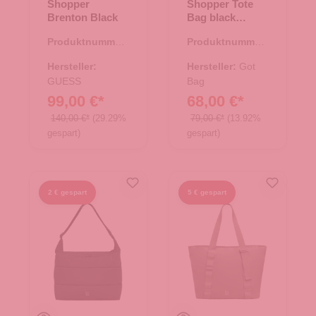
Shopper
Shopper Tote
Brenton Black
Bag black
monochrome
Produktnummer:
Produktnummer:
06.01067.00
15.01787.00
Hersteller:
Hersteller:
Got
GUESS
Bag
99,00 €*
68,00 €*
140,00 €*
(29.29%
79,00 €*
(13.92%
gespart)
gespart)
2 € gespart
5 € gespart