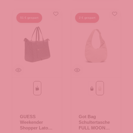
51 € gespart
2 € gespart
Coal Logo
Black
soft shell
GUESS
Got Bag
Weekender
Schultertasche
Shopper Latona
FULL MOON