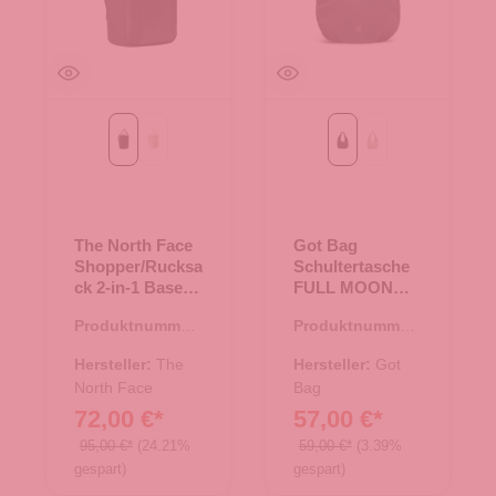
TNF Black
White Ash/Calacatta/Pal
Black
soft shell
The North Face
Got Bag
Shopper/Rucksa
Schultertasche
ck 2-in-1 Base
FULL MOON
Camp Tote Pack
BAG Black
Produktnummer:
Produktnummer:
TNF Black
25.02067.00
15.01828.00
Hersteller:
The
Hersteller:
Got
North Face
Bag
72,00 €*
57,00 €*
95,00 €*
(24.21%
59,00 €*
(3.39%
gespart)
gespart)