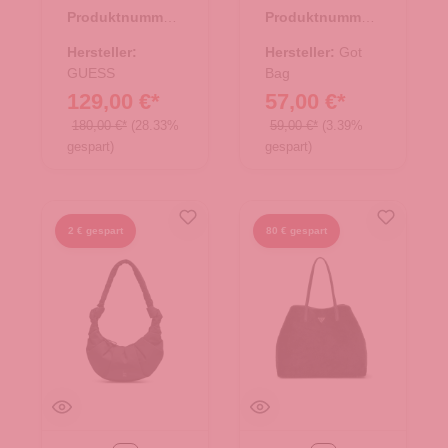
Coal Logo
BAG soft shell
Produktnummer:
Produktnummer:
33.01104.11
15.01828.26
Hersteller:
Hersteller:
Got
GUESS
Bag
129,00 €*
57,00 €*
180,00 €*
(28.33%
59,00 €*
(3.39%
gespart)
gespart)
2 € gespart
80 € gespart