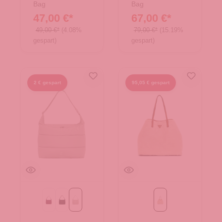
Bag
Bag
47,00 €*
67,00 €*
49,00 €*
(4.08%
79,00 €*
(15.19%
gespart)
gespart)
2 € gespart
95,05 € gespart
kraken mono
monochrome black
monochrome scallop
natural/cognac