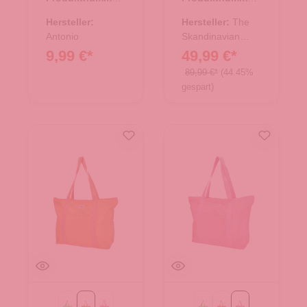
Leder - Cognac
07.00305.40
10.18026.30
Hersteller:
Hersteller:
The
Antonio
Skandinavian
Brand
9,99 €*
49,99 €*
89,99 €*
(44.45%
gespart)