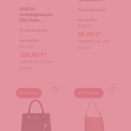
Eliette Logo
GUESS
Produktnummer:
Latte
Umhängetasche
06.01761.30
Logo/Ginger
Ella Hobo
Hersteller:
Espresso
GUESS
Produktnummer:
94,00 €*
06.01219.30
Hersteller:
180,00 €*
(47.78%
GUESS
gespart)
100,00 €*
145,00 €*
(31.03%
gespart)
56 € gespart
11,99 € gespart