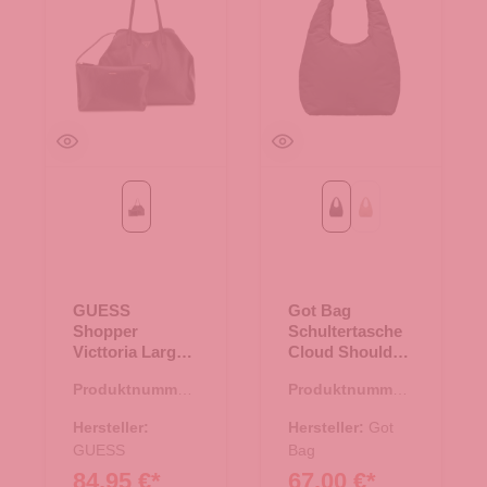
Black
monochrome black
sandbar mono
GUESS
Got Bag
Shopper
Schultertasche
Victtoria Large
Cloud Shoulder
Black
Bag
Produktnummer:
Produktnummer:
monochrome
06.01136.00
15.01795.00
black
Hersteller:
Hersteller:
Got
GUESS
Bag
84,95 €*
67,00 €*