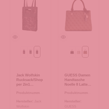
graphit all over
night blue all over
phantom all over
Black
Bone Logo
Latte Logo/Brow
Jack Wolfskin
GUESS Damen
Rucksack/Shop
Handtasche
per 2in1
Noelle II Latte
Piccadilly
Logo/Brown
Produktnummer:
Produktnummer:
phantom all
25.02043.11
06.01214.30
over
Hersteller:
Jack
Hersteller:
Wolfskin
GUESS