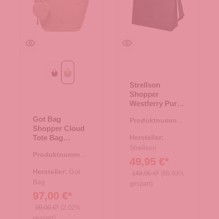
kraken mono
sandbar mono
Strellson
Shopper
Westferry Purge
Black
Got Bag
Produktnummer:
Shopper Cloud
15.01772.00
Tote Bag
Hersteller:
sandbar mono
Strellson
Produktnummer:
49,95 €*
15.01794.37
Hersteller:
Got
149,95 €*
(66.69%
Bag
gespart)
97,00 €*
99,00 €*
(2.02%
gespart)