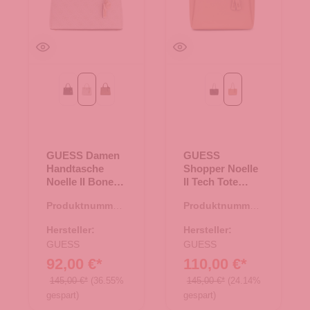
Black
Bone Logo
Latte Logo/Brown
Black
beige
GUESS Damen
GUESS
Handtasche
Shopper Noelle
Noelle II Bone
II Tech Tote
Logo
beige
Produktnummer:
Produktnummer:
06.01214.26
06.01212.28
Hersteller:
Hersteller:
GUESS
GUESS
92,00 €*
110,00 €*
145,00 €*
(36.55%
145,00 €*
(24.14%
gespart)
gespart)