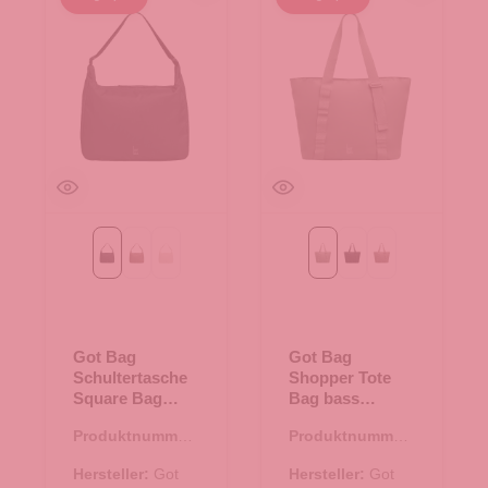
black monochrome
monochrome oyster
monochrome soft shell
bass monochrome
black monochrome
oyster monochr
Got Bag
Got Bag
Schultertasche
Shopper Tote
Square Bag
Bag bass
black
monochrome
Produktnummer:
Produktnummer:
monochrome
15.01789.00
15.01787.40
Hersteller:
Got
Hersteller:
Got