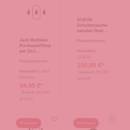
graphit all over
night blue all over
phantom all over
GUESS
Schultertasche
camden Denim
Logo
Jack Wolfskin
Produktnummer:
Rucksack/Shop
06.01217.60
per 2in1
Hersteller:
Piccadilly night
GUESS
Produktnummer:
blue all over
100,00 €*
25.02043.60
Hersteller:
Jack
155,00 €*
(35.48%
Wolfskin
gespart)
34,95 €*
79,95 €*
(56.29%
gespart)
40 € gespart
53 € gespart