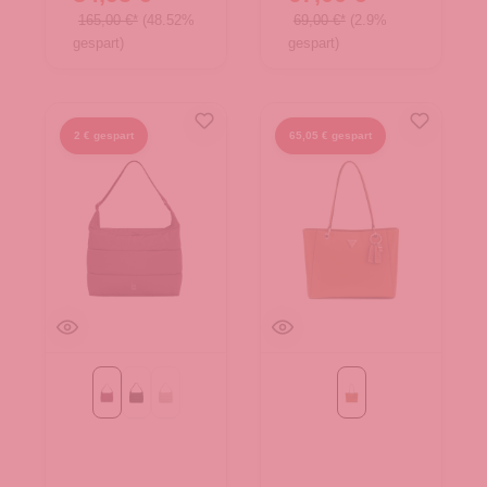
165,00 €*
(48.52%
69,00 €*
(2.9%
gespart)
gespart)
2 € gespart
65,05 € gespart
kraken mono
monochrome black
monochrome scallop
Light Cognac