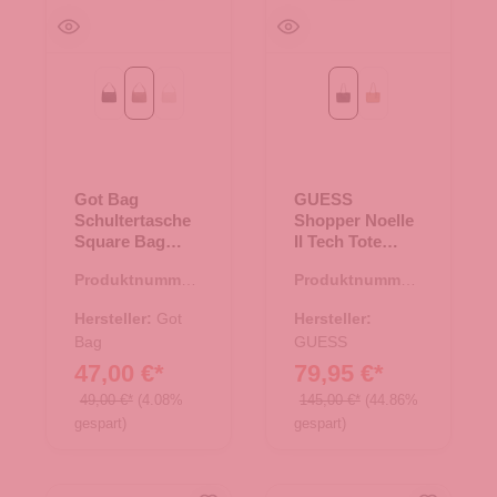
black monochrome
monochrome oyster
monochrome soft shell
Black
beige
Got Bag
GUESS
Schultertasche
Shopper Noelle
Square Bag
II Tech Tote
monochrome
Black
Produktnummer:
Produktnummer:
oyster
15.01789.30
06.01212.00
Hersteller:
Got
Hersteller:
Bag
GUESS
47,00 €*
79,95 €*
49,00 €*
(4.08%
145,00 €*
(44.86%
gespart)
gespart)