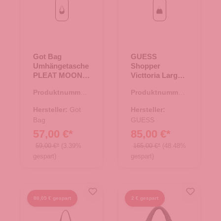
Black
Black
Got Bag
GUESS
Umhängetasche
Shopper
PLEAT MOON
Victtoria Large
BAG SMALL
Black
Produktnummer:
Produktnummer:
Black
15.01829.00
06.01138.00
Hersteller:
Got
Hersteller:
Bag
GUESS
57,00 €*
85,00 €*
59,00 €*
(3.39%
165,00 €*
(48.48%
gespart)
gespart)
80,05 € gespart
2 € gespart