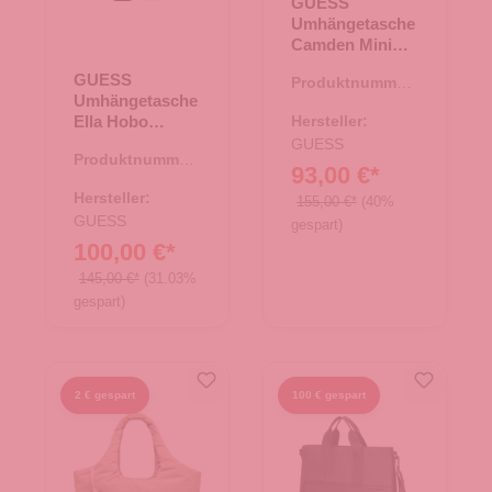
GUESS
Umhängetasche
Camden Mini
Latte
GUESS
Produktnummer:
Logo/Cognac
Umhängetasche
06.01218.30
Ella Hobo
Hersteller:
Cognac
GUESS
Produktnummer:
93,00 €*
06.01219.38
Hersteller:
155,00 €*
(40%
GUESS
gespart)
100,00 €*
145,00 €*
(31.03%
gespart)
2 € gespart
100 € gespart