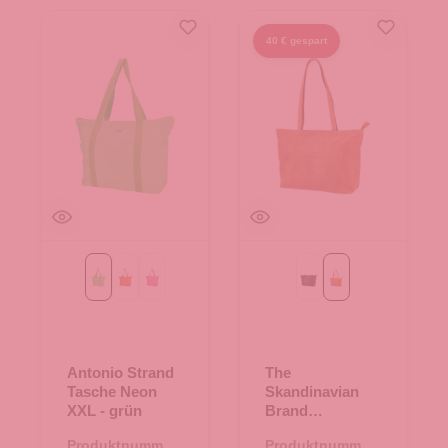
40 € gespart
grün
orange
pink
Black
Cognac
Antonio Strand
The
Tasche Neon
Skandinavian
XXL - grün
Brand
Damenshopper
Produktnummer:
Produktnummer: