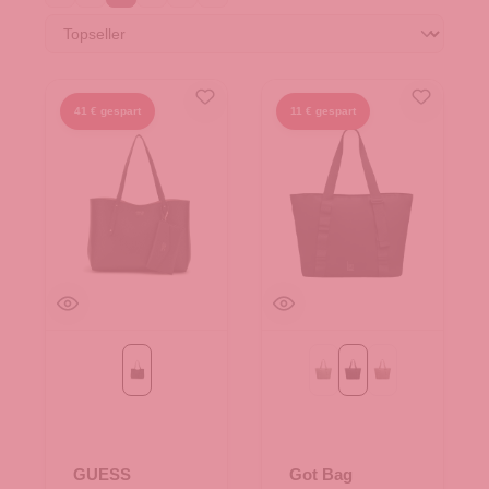
41 € gespart
11 € gespart
Black
bass monochrome
black monochrome
oyster monochr
GUESS
Got Bag