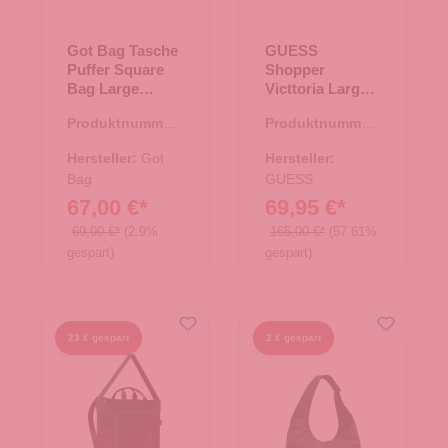
Got Bag Tasche
GUESS
Puffer Square
Shopper
Bag Large
Victtoria Large
monochrome
natural/cognac
Produktnummer:
Produktnummer:
scallop
15.01790.26
06.01137.27
Hersteller:
Got
Hersteller:
Bag
GUESS
67,00 €*
69,95 €*
69,00 €*
(2.9%
165,00 €*
(57.61%
gespart)
gespart)
23 € gespart
2 € gespart