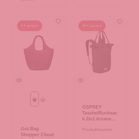
2 € gespart
55 € gespart
kraken mono
sandbar mono
OSPREY
Tasche/Rucksac
k 2in1 Arcane
Tote Pack Black
Got Bag
Produktnummer:
Shopper Cloud
15.01801.00