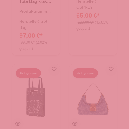
Tote Bag kraken
Hersteller:
mono
OSPREY
Produktnummer:
65,00 €*
15.01794.80
Hersteller:
Got
120,00 €*
(45.83%
Bag
gespart)
97,00 €*
99,00 €*
(2.02%
gespart)
45 € gespart
55 € gespart