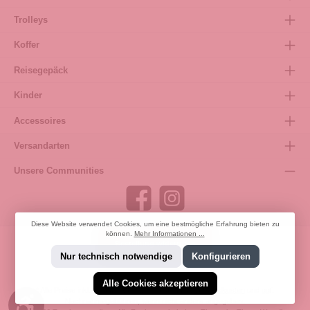
Trolleys
Koffer
Reisegepäck
Kinder
Accessoires
Versandarten
Unsere Communities
Diese Website verwendet Cookies, um eine bestmögliche Erfahrung bieten zu
können.
Mehr Informationen ...
Bestellung widerrufen
Nur technisch notwendige
Konfigurieren
Alle Cookies akzeptieren
* Alle Preise inkl. gesetzl. Mehrwertsteuer zzgl.
Versandkosten
und ggf.
Werkzeugleiste anzeigen
Nachnahmegebühren, wenn nicht anders angegeben.