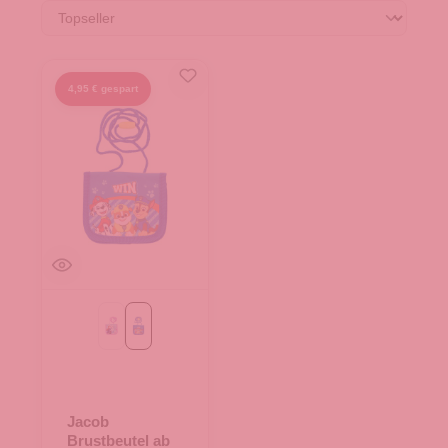
4,95 € gespart
Frozen
PAW PATROL
Jacob
Brustbeutel ab