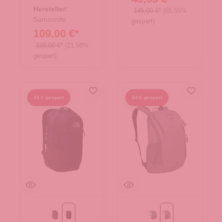
25.02108.00
Hersteller:
145,00 €*
(65.55%
Samsonite
gespart)
109,00 €*
139,00 €*
(21.58%
gespart)
31 € gespart
24 € gespart
TNF Black
TNF Blau
Pine Leaf Green
soundwave grey