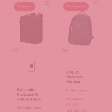
30 € gespart
95,05 € gespart
Black
GUESS
Rucksack
Certosa
Saffiano Eco
Samsonite
Produktnummer:
teal
Rucksack M
25.01915.40
Outtrax Black
Hersteller:
GUESS
Produktnummer:
49,95 €*