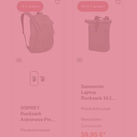
15 € gespart
49,05 € gespart
Pine Leaf Green
soundwave grey
Samsonite
Laptop
Rucksack 14.1
Coatify Biz
OSPREY
Produktnummer:
Green
Rucksack
25.02137.40
Astronova Pine
Hersteller:
Leaf Green
Samsonite
Produktnummer:
59,95 €*
25.02048.40