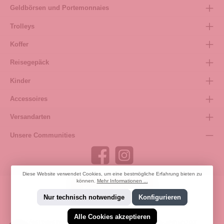
Geldbörsen und Portemonnaies
Trolleys
Koffer
Reisegepäck
Kinder
Accessoires
Versandarten
Unsere Communities
Diese Website verwendet Cookies, um eine bestmögliche Erfahrung bieten zu
können.
Mehr Informationen ...
Bestellung widerrufen
Nur technisch notwendige
Konfigurieren
Alle Cookies akzeptieren
* Alle Preise inkl. gesetzl. Mehrwertsteuer zzgl.
Versandkosten
und ggf.