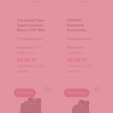
The North Face
OSPREY
Tagesrucksack
Rucksack
Recon TNF Blau
Astronova
soundwave grey
Produktnummer:
Produktnummer:
25.02015.60
25.02048.11
Hersteller:
The
Hersteller:
North Face
OSPREY
84,00 €*
46,00 €*
115,00 €*
(26.96%
70,00 €*
(34.29%
gespart)
gespart)
20 € gespart
59,05 € gespart