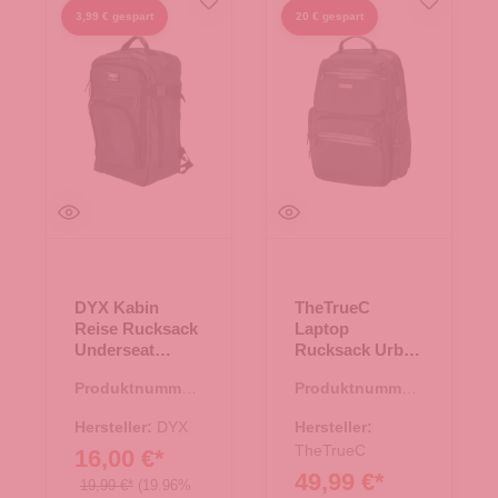
3,99 € gespart
20 € gespart
DYX Kabin
TheTrueC
Reise Rucksack
Laptop
Underseat
Rucksack Urban
Cabin - Black
Line - Qamar -
Produktnummer:
Produktnummer:
Black
19.00070.00
19.00050.00
Hersteller:
DYX
Hersteller:
TheTrueC
16,00 €*
49,99 €*
19,99 €*
(19.96%