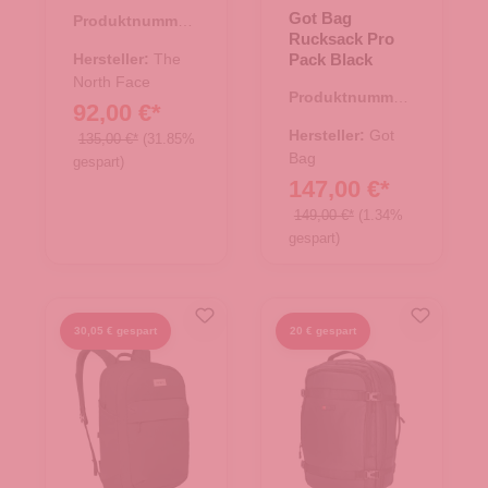
Black
Got Bag
Produktnummer:
Rucksack Pro
25.02014.00
Hersteller:
The
Pack Black
North Face
Produktnummer:
92,00 €*
25.02034.01
Hersteller:
Got
135,00 €*
(31.85%
Bag
gespart)
147,00 €*
149,00 €*
(1.34%
gespart)
30,05 € gespart
20 € gespart