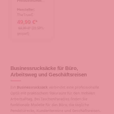
Produktnummer:
Black
19.00049.00
Hersteller:
TheTrueC
49,99 €*
69,99 €*
(28.58%
gespart)
Businessrucksäcke für Büro,
Arbeitsweg und Geschäftsreisen
Ein
Businessrucksack
verbindet eine professionelle
Optik mit praktischem Stauraum für den mobilen
Arbeitsalltag. Bei TaschenParadies finden Sie
funktionale Modelle für das Büro, die tägliche
Pendelstrecke, Kundentermine und Geschäftsreisen.