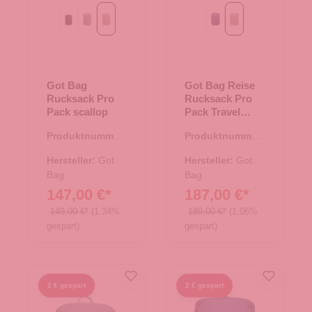
Black
monochrome marlin
scallop
ocean blue
scallop
Got Bag
Got Bag Reise
Rucksack Pro
Rucksack Pro
Pack scallop
Pack Travel
scallop
Produktnummer:
Produktnummer:
25.02034.26
25.02035.26
Hersteller:
Got
Hersteller:
Got
Bag
Bag
147,00 €*
187,00 €*
149,00 €*
(1.34%
189,00 €*
(1.06%
gespart)
gespart)
2 € gespart
2 € gespart