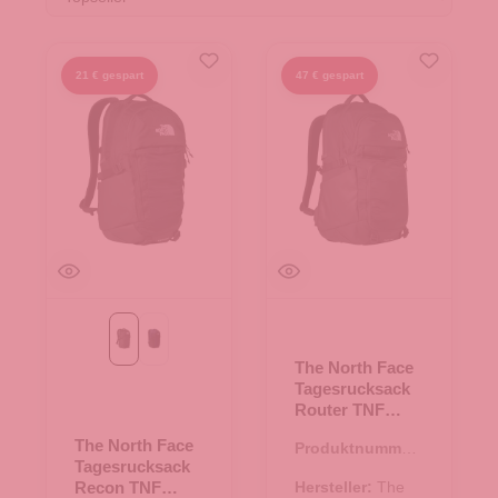
21 € gespart
47 € gespart
TNF Black
TNF Blau
The North Face
Tagesrucksack
Router TNF
Black
The North Face
Produktnummer:
Tagesrucksack
25.02013.00
Recon TNF
Hersteller:
The