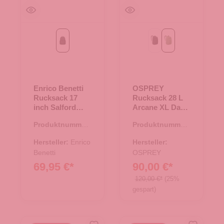
schwarz
Black
botanica heather
Enrico Benetti
OSPREY
Rucksack 17
Rucksack 28 L
inch Salford
Arcane XL Day
schwarz
botanica
Produktnummer:
Produktnummer:
heather
25.02130.00
25.02047.40
Hersteller:
Enrico
Hersteller:
Benetti
OSPREY
69,95 €*
90,00 €*
120,00 €*
(25%
gespart)