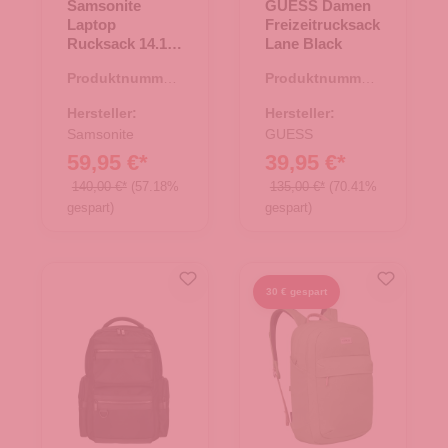
Samsonite
GUESS Damen
Laptop
Freizeitrucksack
Rucksack 14.1
Lane Black
Glam-Go Ash
Produktnummer:
Produktnummer:
Rose
25.02139.26
25.01696.00
Hersteller:
Hersteller:
Samsonite
GUESS
59,95 €*
39,95 €*
140,00 €*
(57.18%
135,00 €*
(70.41%
gespart)
gespart)
30 € gespart