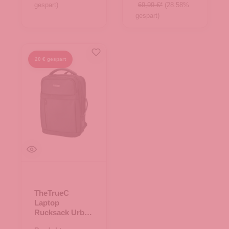
gespart)
69,99 €*
(28.58%
gespart)
20 € gespart
TheTrueC
Laptop
Rucksack Urban
Line - Nanda -