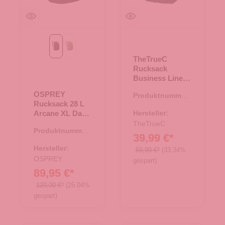
Black
botanica heather
TheTrueC
Rucksack
Business Line -
Milan - Black
OSPREY
Produktnummer:
Rucksack 28 L
25.01283.00
Arcane XL Day
Hersteller:
Black
TheTrueC
Produktnummer:
39,99 €*
25.02047.00
Hersteller:
59,99 €*
(33.34%
OSPREY
gespart)
89,95 €*
120,00 €*
(25.04%
gespart)