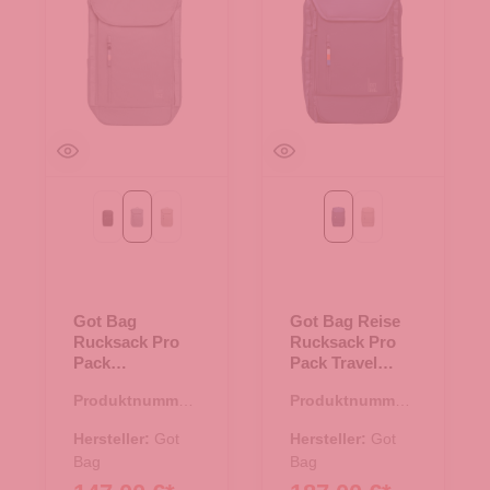
Black
monochrome marlin
scallop
ocean blue
scallop
Got Bag
Got Bag Reise
Rucksack Pro
Rucksack Pro
Pack
Pack Travel
monochrome
ocean blue
Produktnummer:
Produktnummer:
marlin
25.02034.17
25.02035.60
Hersteller:
Got
Hersteller:
Got
Bag
Bag