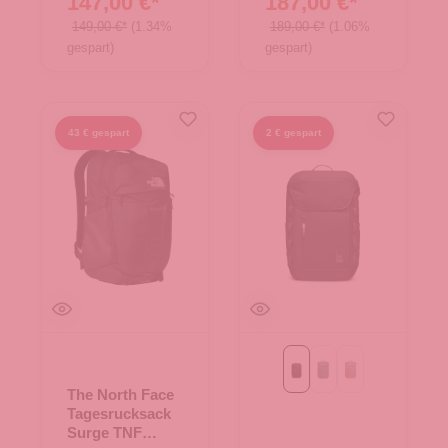
147,00 €*
187,00 €*
149,00 €*
(1.34%
189,00 €*
(1.06%
gespart)
gespart)
43 € gespart
2 € gespart
Black
monochrome marlin
scallop
The North Face
Tagesrucksack
Surge TNF