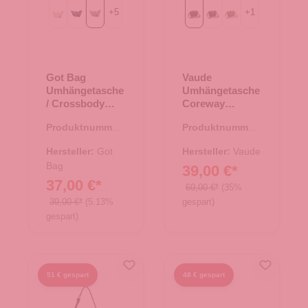
+
5
+
1
Beach Foam
MONOCHROME deep ocean
monochrome bass
Black
eclipse
khaki
Got Bag
Vaude
Umhängetasche
Umhängetasche
/ Crossbody
Coreway
Moon Bag Small
Shoulderbag 6
Produktnummer:
Produktnummer:
monochrome
Black
15.01751.41
15.01764.00
bass
Hersteller:
Got
Hersteller:
Vaude
Bag
39,00 €*
37,00 €*
60,00 €*
(35%
39,00 €*
(5.13%
gespart)
gespart)
51 € gespart
48 € gespart