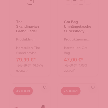
tan
Beach Foam
Black
seal
(Diese Option ist zurzei
The
Got Bag
Skandinavian
Umhängetasche
Brand Leder
/ Crossbody
Weekender
Moon Bag Large
Produktnummer:
Produktnummer:
Reisetasche -
seal
33.00997.30
15.01752.34
tan
Hersteller:
The
Hersteller:
Got
Skandinavian
Bag
Brand
79,99 €*
47,00 €*
149,99 €*
(46.67%
49,00 €*
(4.08%
gespart)
gespart)
2 € gespart
2 € gespart