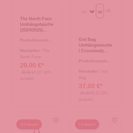
+
5
Beach Foam
MONOCHROME deep o
monochrome marli
The North Face
Umhängetasche
(2024/2025)
Jester
Got Bag
Produktnummer:
Crossbody TNF
Umhängetasche
15.01782.00
Black-NPF
Hersteller:
The
/ Crossbody
Moon Bag Small
North Face
Produktnummer:
monochrome
29,00 €*
15.01751.17
marlin
Hersteller:
Got
35,00 €*
(17.14%
Bag
gespart)
37,00 €*
39,00 €*
(5.13%
gespart)
11 € gespart
2 € gespart