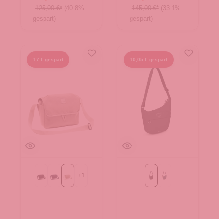
125,00 €*
(40.8%
145,00 €*
(33.1%
gespart)
gespart)
17 € gespart
10,05 € gespart
+
1
Black
eclipse
linen
Black
cascade blue/latte