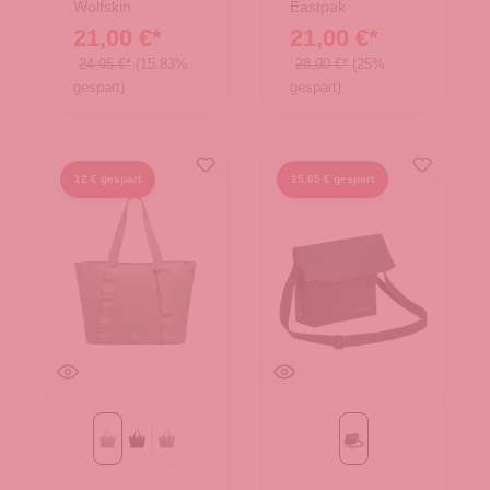
Wolfskin
Eastpak
21,00 €*
21,00 €*
24,95 €*
(15.83%
28,00 €*
(25%
gespart)
gespart)
12 € gespart
15,05 € gespart
bass monochrome
black monochrome
oyster monochrome
Black