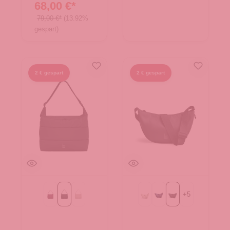
68,00 €*
79,00 €*
(13.92%
gespart)
2 € gespart
2 € gespart
+
5
kraken mono
monochrome black
monochrome scallop
Beach Foam
MONOCHROME deep o
monochrome black