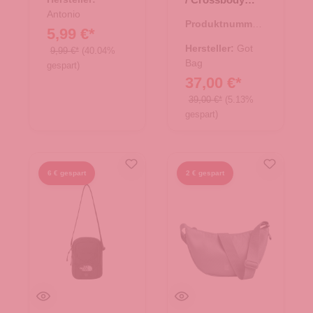
Moon Bag Small
Antonio
Produktnummer:
monochrome
5,99 €*
15.01751.44
sea teal mono
Hersteller:
Got
9,99 €*
(40.04%
Bag
gespart)
37,00 €*
39,00 €*
(5.13%
gespart)
6 € gespart
2 € gespart