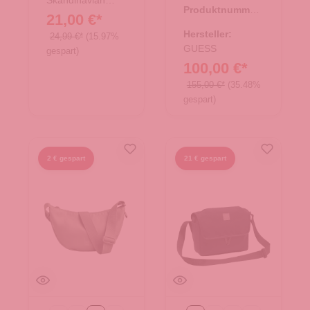
Skandinavian
Produktnummer:
Brand
21,00 €*
06.01112.11
Hersteller:
24,99 €*
(15.97%
GUESS
gespart)
100,00 €*
155,00 €*
(35.48%
gespart)
2 € gespart
21 € gespart