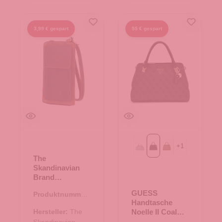
3,99 € gespart
55 € gespart
+
1
Bone Logo
Coal Logo
Latte Logo
The
Skandinavian
Brand
Multifunktionale
GUESS
Produktnummer:
Crossbody Bag
Handtasche
10.17551.30
- braun
Hersteller:
The
Noelle II Coal
Logo