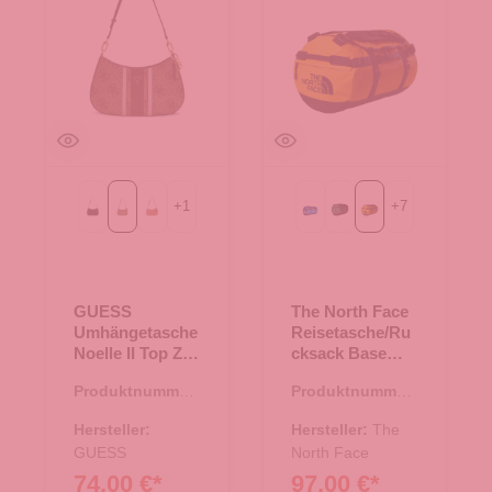
+
1
+
7
Black
Latte Logo/Brown
Light Cognac
Active blue
Evergreen-TNF Black
Summit Gold-TNF 
GUESS
The North Face
Umhängetasche
Reisetasche/Ru
Noelle II Top Zip
cksack Base
Latte
Camp Duffel S
Produktnummer:
Produktnummer:
Logo/Brown
Summit Gold-
06.01221.30
33.01081.71
TNF Black-N
Hersteller:
Hersteller:
The
GUESS
North Face
74,00 €*
97,00 €*