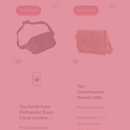
13 € gespart
30 € gespart
Black/Asphalt Grey
The
Skandinavian
Brand Leder
Messenger
The North Face
Produktnummer:
Hunter - hunter
Hüfttasche Base
17.00688.38
Camp Lumbar
Hersteller:
The
Black/Asphalt
Skandinavian
Produktnummer:
Grey
Brand