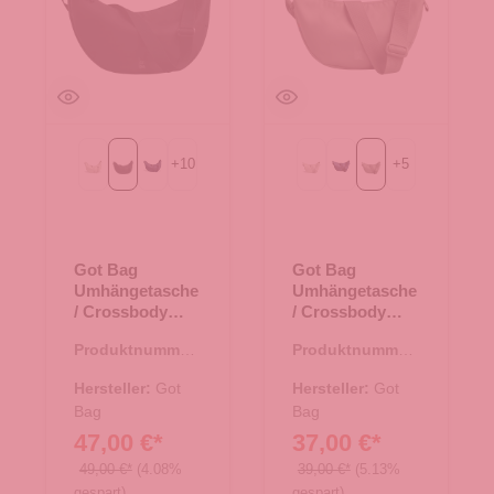
+
10
+
5
Beach Foam
Black
MONOCHROME deep ocean
Beach Foam
MONOCHROME deep o
bass
Got Bag
Got Bag
Umhängetasche
Umhängetasche
/ Crossbody
/ Crossbody
Moon Bag Large
Moon Bag Small
Produktnummer:
Produktnummer:
Black
bass
15.01752.00
15.01751.40
Hersteller:
Got
Hersteller:
Got
Bag
Bag
47,00 €*
37,00 €*
49,00 €*
(4.08%
39,00 €*
(5.13%
gespart)
gespart)