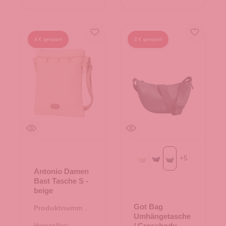
4 € gespart
2 € gespart
+
5
Beach Foam
MONOCHROME deep o
monochrome sea t
Antonio Damen
Bast Tasche S -
beige
Got Bag
Produktnummer:
Umhängetasche
08.00751.26
Hersteller:
/ Crossbody