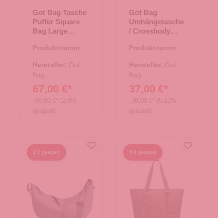
Got Bag Tasche
Got Bag
Puffer Square
Umhängetasche
Bag Large
/ Crossbody
monochrome
Moon Bag Small
Produktnummer:
Produktnummer:
black
monochrome
15.01790.00
15.01751.01
black
Hersteller:
Got
Hersteller:
Got
Bag
Bag
67,00 €*
37,00 €*
69,00 €*
(2.9%
39,00 €*
(5.13%
gespart)
gespart)
2 € gespart
5 € gespart