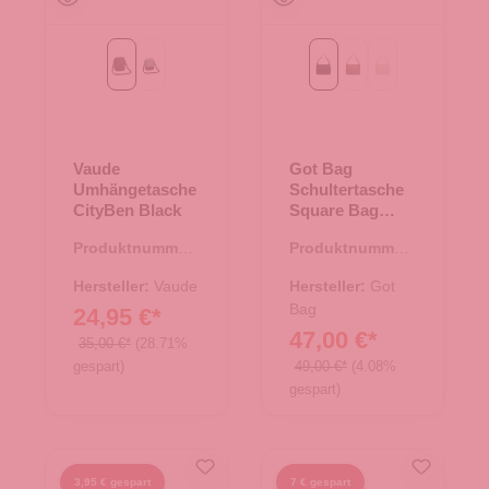
Black
heron
black monochrome
monochrome oyster
monochrome soft
Vaude
Got Bag
Umhängetasche
Schultertasche
CityBen Black
Square Bag
black
Produktnummer:
Produktnummer:
monochrome
15.01767.00
15.01789.00
Hersteller:
Vaude
Hersteller:
Got
Bag
24,95 €*
47,00 €*
35,00 €*
(28.71%
gespart)
49,00 €*
(4.08%
gespart)
3,95 € gespart
7 € gespart