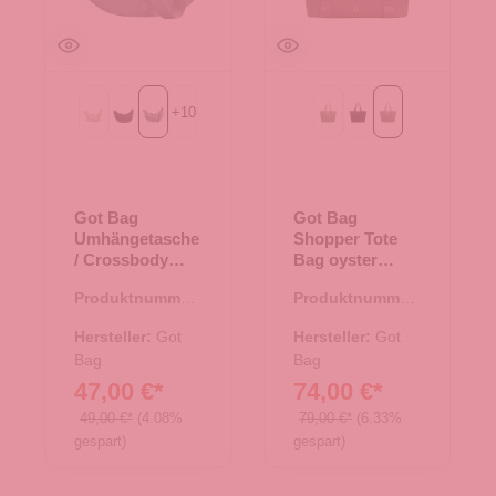
+
10
Beach Foam
Black
monochrome marlin
bass monochrome
black monochrome
oyster monochr
Got Bag
Got Bag
Umhängetasche
Shopper Tote
/ Crossbody
Bag oyster
Moon Bag Large
monochrome
Produktnummer:
Produktnummer:
monochrome
15.01752.17
15.01787.30
marlin
Hersteller:
Got
Hersteller:
Got
Bag
Bag
47,00 €*
74,00 €*
49,00 €*
(4.08%
79,00 €*
(6.33%
gespart)
gespart)