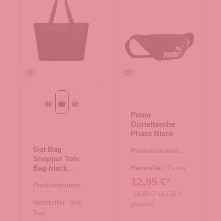
bass monochrome
black monochrome
oyster monochrome
Puma
Gürteltasche
Phase Black
Got Bag
Produktnummer:
Shopper Tote
14.00486.00
Bag black
Hersteller:
Puma
monochrome
12,95 €*
Produktnummer:
14,95 €*
(13.38%
15.01787.00
Hersteller:
Got
gespart)
Bag