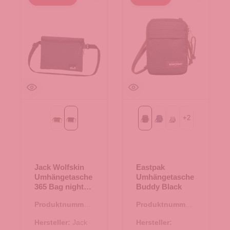
+
2
greenwood
night blue
Black
powder pilot
sunday grey
Jack Wolfskin
Eastpak
Umhängetasche
Umhängetasche
365 Bag night
Buddy Black
blue
Produktnummer:
Produktnummer:
15.01711.02
15.00046.00
Hersteller:
Jack
Hersteller: