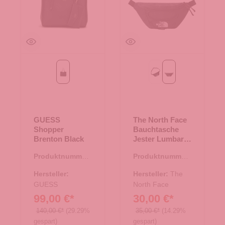
Black
Asphalt Grey-Black-Silv
TNF Black-NPF
GUESS
The North Face
Shopper
Bauchtasche
Brenton Black
Jester Lumbar
TNF Black-NPF
Produktnummer:
Produktnummer:
06.01067.00
14.00476.00
Hersteller:
Hersteller:
The
GUESS
North Face
99,00 €*
30,00 €*
140,00 €*
(29.29%
35,00 €*
(14.29%
gespart)
gespart)