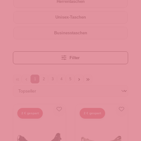
Herrentaschen
Unisex-Taschen
Businesstaschen
Filter
1
2
3
4
5
2 € gespart
2 € gespart