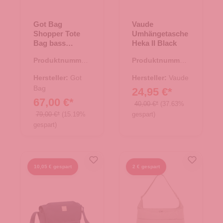
Got Bag
Vaude
Shopper Tote
Umhängetasche
Bag bass
Heka II Black
monochrome
Produktnummer:
Produktnummer:
15.01787.40
15.01769.00
Hersteller:
Got
Hersteller:
Vaude
Bag
24,95 €*
67,00 €*
40,00 €*
(37.63%
79,00 €*
(15.19%
gespart)
gespart)
10,05 € gespart
2 € gespart