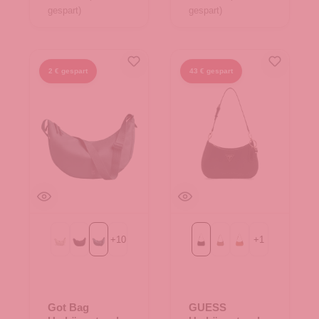
gespart)
gespart)
2 € gespart
43 € gespart
+
10
+
1
Beach Foam
Black
sea teal mono
Black
Latte Logo/Brown
Light Cognac
Got Bag
GUESS