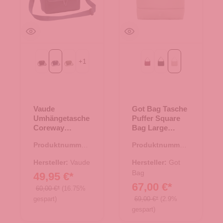
+
1
Black
eclipse
khaki
kraken mono
monochrome black
monochrome sca
Vaude
Got Bag Tasche
Umhängetasche
Puffer Square
Coreway
Bag Large
Shoulderbag 6
monochrome
Produktnummer:
Produktnummer:
eclipse
scallop
15.01764.60
15.01790.26
Hersteller:
Vaude
Hersteller:
Got
Bag
49,95 €*
67,00 €*
60,00 €*
(16.75%
gespart)
69,00 €*
(2.9%
gespart)