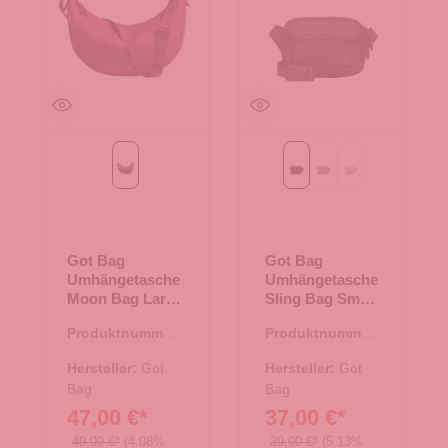
Kraken
Black
bass
soft shell
Got Bag
Got Bag
Umhängetasche
Umhängetasche
Moon Bag Large
Sling Bag Small
Kraken
Black
Produktnummer:
Produktnummer:
15.01818.81
15.01815.00
Hersteller:
Got
Hersteller:
Got
Bag
Bag
47,00 €*
37,00 €*
49,00 €*
(4.08%
39,00 €*
(5.13%