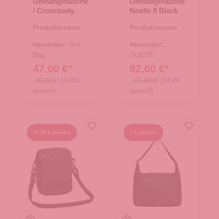
Umhängetasche
Umhängetasche
/ Crossbody
Noelle II Black
Moon Bag Large
Produktnummer:
Produktnummer:
sea teal mono
15.01752.44
06.01114.00
Hersteller:
Got
Hersteller:
Bag
GUESS
47,00 €*
82,00 €*
49,00 €*
(4.08%
125,00 €*
(34.4%
gespart)
gespart)
10,05 € gespart
2 € gespart