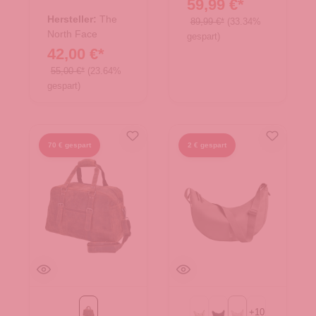
59,99 €*
14.00488.00
Hersteller:
The
89,99 €*
(33.34%
North Face
gespart)
42,00 €*
55,00 €*
(23.64%
gespart)
70 € gespart
2 € gespart
+
10