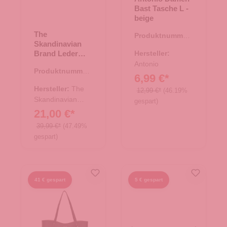
Bast Tasche L -
beige
The
Produktnummer:
Skandinavian
08.00753.26
Brand Leder
Hersteller:
Umhängetasche
Antonio
Produktnummer:
Hunter - tan
6,99 €*
17.00676.30
Hersteller:
The
12,99 €*
(46.19%
Skandinavian
gespart)
Brand
21,00 €*
39,99 €*
(47.49%
gespart)
41 € gespart
5 € gespart