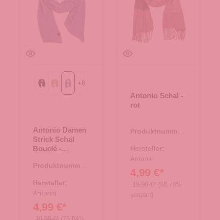
+
8
Black
Green
lavender
Antonio Schal -
rot
Antonio Damen
Produktnummer:
Strick Schal
62.01035.80
Bouclé -
Hersteller:
lavender
Antonio
Produktnummer:
4,99 €*
62.01879.07
Hersteller:
15,99 €*
(68.79%
Antonio
gespart)
4,99 €*
19,99 €*
(75.04%