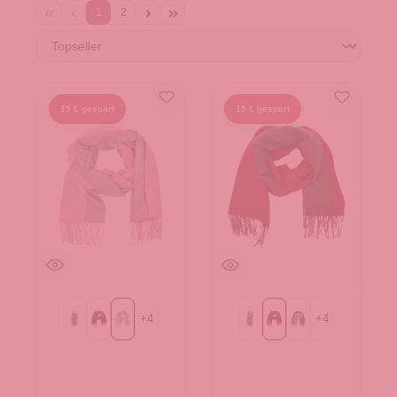
1
2
15 € gespart
15 € gespart
+
4
+
4
69-navy
bordeaux/grau
rosa/grau
69-navy
bordeaux/grau
dunkel grau/hellgra