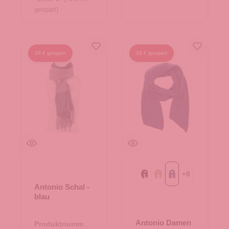
gespart)
10 € gespart
15 € gespart
+
8
Black
Green
petrol
Antonio Schal -
blau
Antonio Damen
Produktnummer: