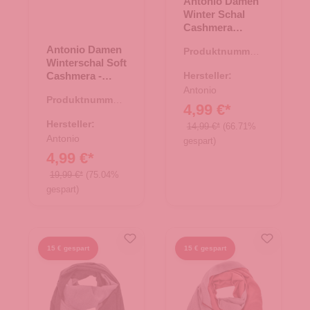
Antonio Damen
Winter Schal
Cashmera
Plissee - grau
Antonio Damen
Produktnummer:
Winterschal Soft
62.01895.11
Cashmera -
Hersteller:
petrol
Antonio
Produktnummer:
4,99 €*
62.01877.06
Hersteller:
14,99 €*
(66.71%
Antonio
gespart)
4,99 €*
19,99 €*
(75.04%
gespart)
15 € gespart
15 € gespart