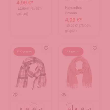
4,99 €*
62.01879.02
Hersteller:
12,99 €*
(61.59%
Antonio
gespart)
4,99 €*
19,99 €*
(75.04%
gespart)
15 € gespart
15 € gespart
+
1
+
2