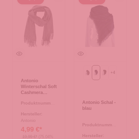
+
4
Rosa
blau
coffee
Antonio
Winterschal Soft
Cashmera
Melange -
Antonio Schal -
Produktnummer:
schwarz
blau
62.01797.00
Hersteller:
Antonio
Produktnummer:
4,99 €*
62.01401.60
Hersteller:
19,99 €*
(75.04%