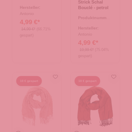
Strick Schal
62.01035.60
Hersteller:
Bouclé - petrol
Antonio
Produktnummer:
4,99 €*
62.01879.06
Hersteller:
14,99 €*
(66.71%
Antonio
gespart)
4,99 €*
19,99 €*
(75.04%
gespart)
10 € gespart
10 € gespart