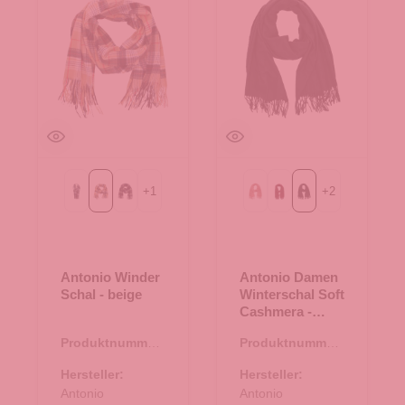
+
1
+
2
Kariert
beige
navy
alt rosa
bordeaux
schwarz
Antonio Winder
Antonio Damen
Schal - beige
Winterschal Soft
Cashmera -
schwarz
Produktnummer:
Produktnummer:
62.01766.26
62.01877.10
Hersteller:
Hersteller:
Antonio
Antonio