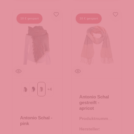
10 € gespart
10 € gespart
+
4
Rosa
blau
pink
Antonio Schal
gestreift -
apricot
Antonio Schal -
Produktnummer:
pink
62.01035.81
Hersteller: