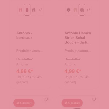
+
2
+
8
alt rosa
bordeaux
grau
Black
Green
dark grey
Antonio -
Antonio Damen
bordeaux
Strick Schal
Bouclé - dark
grey
Produktnummer:
Produktnummer:
62.01877.05
62.01879.09
Hersteller:
Hersteller:
Antonio
Antonio
4,99 €*
4,99 €*
19,99 €*
(75.04%
19,99 €*
(75.04%
gespart)
gespart)
15 € gespart
15 € gespart