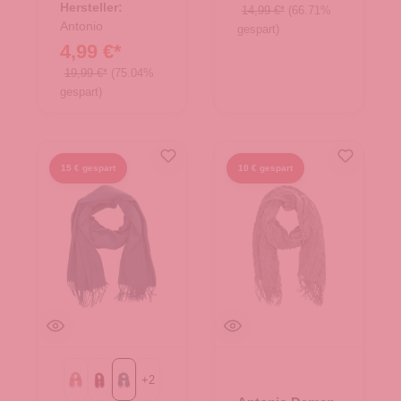
Hersteller:
14,99 €*
(66.71%
Antonio
gespart)
4,99 €*
19,99 €*
(75.04%
gespart)
15 € gespart
10 € gespart
+
2
alt rosa
bordeaux
petrol