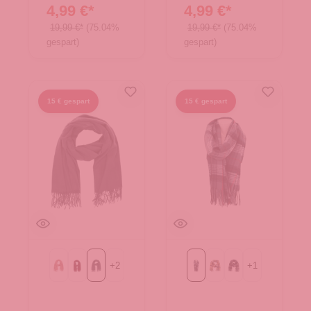
4,99 €*
4,99 €*
19,99 €*
(75.04%
19,99 €*
(75.04%
gespart)
gespart)
15 € gespart
15 € gespart
+
2
+
1
alt rosa
bordeaux
grau
Kariert
beige
navy