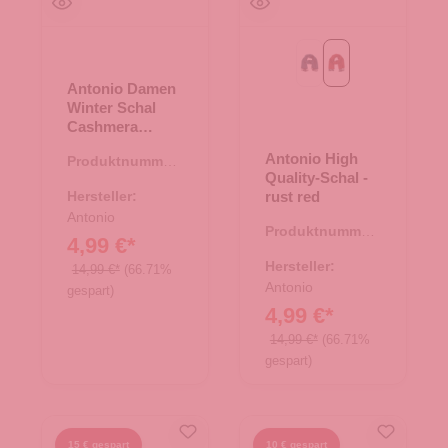
petrol
rust red
Antonio Damen
Winter Schal
Cashmera
Plissee - rose
Antonio High
Produktnummer:
Quality-Schal -
62.01895.82
Hersteller:
rust red
Antonio
Produktnummer:
4,99 €*
62.01359.80
Hersteller:
14,99 €*
(66.71%
Antonio
gespart)
4,99 €*
14,99 €*
(66.71%
gespart)
15 € gespart
10 € gespart