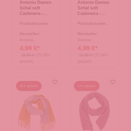
Antonio Damen
Antonio Damen
Schal soft
Schal soft
Cashmera -
Cashmera -
rosa/grau
bordeaux/grau
Produktnummer:
Produktnummer:
62.01768.82
62.01768.80
Hersteller:
Hersteller:
Antonio
Antonio
4,99 €*
4,99 €*
19,99 €*
(75.04%
19,99 €*
(75.04%
gespart)
gespart)
15 € gespart
15 € gespart