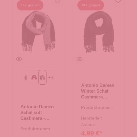
15 € gespart
10 € gespart
+
4
69-navy
bordeaux/grau
schwarz/grau
Antonio Damen
Winter Schal
Cashmera
Plissee -
Antonio Damen
Produktnummer:
schwarz
Schal soft
62.01895.00
Cashmera -
Hersteller:
schwarz/grau
Antonio
Produktnummer:
4,99 €*
62.01768.00