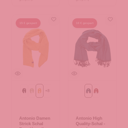
15 € gespart
10 € gespart
+
8
Black
Green
yellow
petrol
rust red
Antonio Damen
Antonio High
Strick Schal
Quality-Schal -