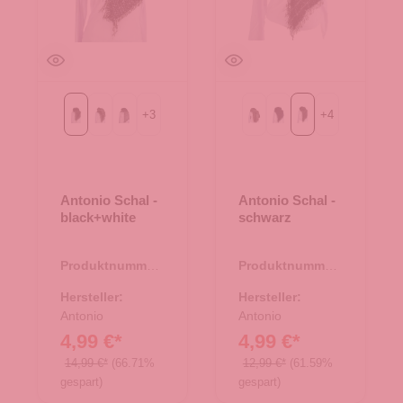
+
3
+
4
black+white
coffee+white
grey+white
Rosa
blau
schwarz
Antonio Schal -
Antonio Schal -
black+white
schwarz
Produktnummer:
Produktnummer:
62.01439.01
62.01401.00
Hersteller:
Hersteller:
Antonio
Antonio
4,99 €*
4,99 €*
14,99 €*
(66.71%
12,99 €*
(61.59%
gespart)
gespart)