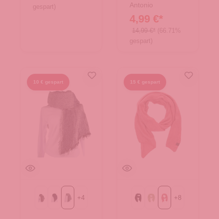
Antonio
gespart)
4,99 €*
14,99 €*
(66.71%
gespart)
10 € gespart
15 € gespart
+
4
+
8
Rosa
blau
grau
Black
Green
rot