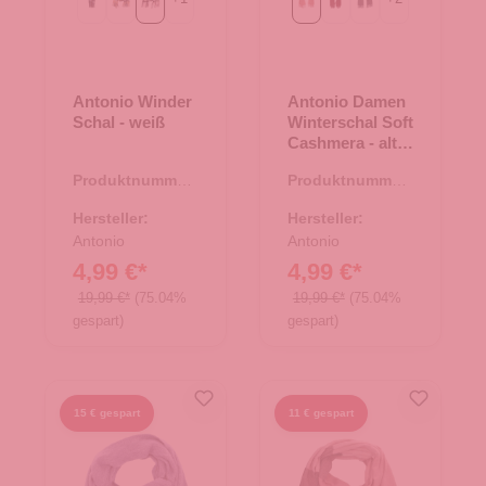
Kariert
beige
weiß
alt rosa
bordeaux
grau
Antonio Winder
Antonio Damen
Schal - weiß
Winterschal Soft
Cashmera - alt
rosa
Produktnummer:
Produktnummer:
62.01766.20
62.01877.03
Hersteller:
Hersteller:
Antonio
Antonio
4,99 €*
4,99 €*
19,99 €*
(75.04%
19,99 €*
(75.04%
gespart)
gespart)
15 € gespart
11 € gespart