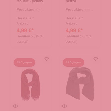
Bouclé - yellow
petrol
Produktnummer:
Produktnummer:
62.01879.01
62.01359.61
Hersteller:
Hersteller:
Antonio
Antonio
4,99 €*
4,99 €*
19,99 €*
(75.04%
14,99 €*
(66.71%
gespart)
gespart)
15 € gespart
15 € gespart