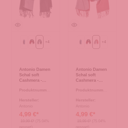
+
4
+
4
69-navy
bordeaux/grau
dunkel grau/hellgrau
69-navy
bordeaux/grau
lachs/grau
Antonio Damen
Antonio Damen
Schal soft
Schal soft
Cashmera -
Cashmera -
dunkel
lachs/grau
Produktnummer:
Produktnummer:
grau/hellgrau
62.01768.11
62.01768.79
Hersteller:
Hersteller:
Antonio
Antonio
4,99 €*
4,99 €*
19,99 €*
(75.04%
19,99 €*
(75.04%
gespart)
gespart)