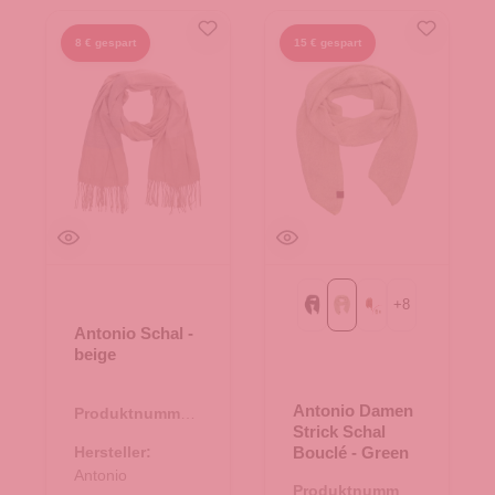
8 € gespart
15 € gespart
+
8
Black
Green
Rost
Antonio Schal -
beige
Antonio Damen
Produktnummer:
Strick Schal
62.01035.26
Hersteller:
Bouclé - Green
Antonio
Produktnummer: