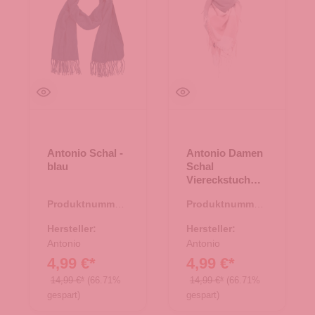
Antonio Schal -
Antonio Damen
blau
Schal
Viereckstuch
Karo Cashmera
Produktnummer:
Produktnummer:
-
62.01012.60
62.01899.82
Hersteller:
Hersteller:
Antonio
Antonio
4,99 €*
4,99 €*
14,99 €*
(66.71%
14,99 €*
(66.71%
gespart)
gespart)