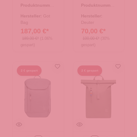
scallop
purple
Produktnummer:
Produktnummer:
25.02035.26
25.01764.50
Hersteller:
Got
Hersteller:
Bag
Deuter
187,00 €*
70,00 €*
189,00 €*
(1.06%
100,00 €*
(30%
gespart)
gespart)
2 € gespart
2 € gespart