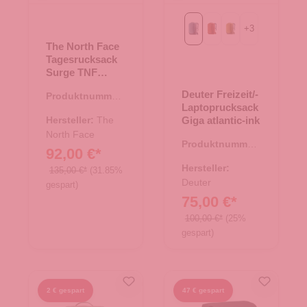
+
3
atlantic-ink
copper-oak
kelp-nori
The North Face
Tagesrucksack
Surge TNF
Black
Deuter Freizeit/-
Produktnummer:
Laptoprucksack
25.02014.00
Hersteller:
The
Giga atlantic-ink
North Face
Produktnummer:
92,00 €*
25.01764.60
Hersteller:
135,00 €*
(31.85%
Deuter
gespart)
75,00 €*
100,00 €*
(25%
gespart)
2 € gespart
47 € gespart