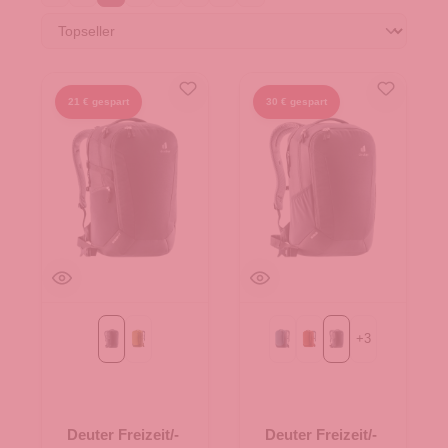
21 € gespart
30 € gespart
+
3
Black
kelp-nori
atlantic-ink
copper-oak
schwarz
Deuter Freizeit/-
Deuter Freizeit/-