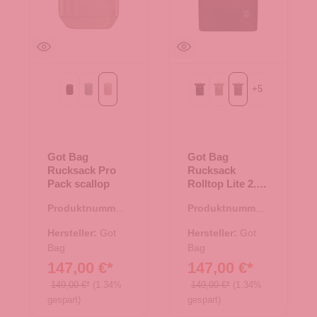
+
5
Black
monochrome marlin
scallop
Black
bass
shark
Got Bag
Got Bag
Rucksack Pro
Rucksack
Pack scallop
Rolltop Lite 2.0
shark
Produktnummer:
Produktnummer:
25.02034.26
25.02002.11
Hersteller:
Got
Hersteller:
Got
Bag
Bag
147,00 €*
147,00 €*
149,00 €*
(1.34%
149,00 €*
(1.34%
gespart)
gespart)