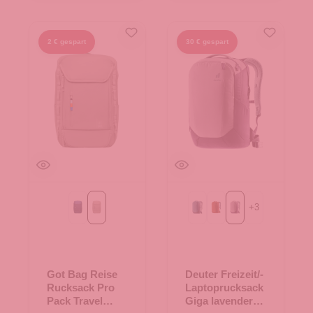
2 € gespart
30 € gespart
+
3
ocean blue
scallop
atlantic-ink
copper-oak
lavender-purple
Got Bag Reise
Deuter Freizeit/-
Rucksack Pro
Laptoprucksack
Pack Travel
Giga lavender-