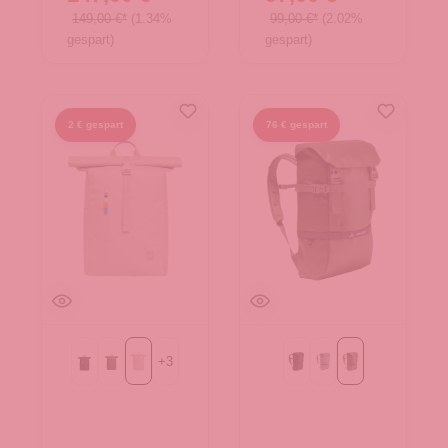
149,00 €*
(1.34%
99,00 €*
(2.02%
gespart)
gespart)
2 € gespart
76 € gespart
+
3
Black
algae
soft shell
Black
heron
khaki