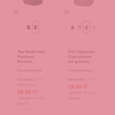
+
6
Asphalt Grey Light Heather
Evergreen-TNF Black
Beige-Brown
Rosa
dunkelgrau
The North Face
DYX Stylischer
Rucksack
Cityrucksack
Borealis
mit großem
Evergreen-TNF
Stauraum
Produktnummer:
Produktnummer:
Black
Bennie
25.02012.40
19.00012.11
dunkelgrau
Hersteller:
The
Hersteller:
DYX
North Face
29,99 €*
89,95 €*
59,99 €*
(50.01%
125,00 €*
(28.04%
gespart)
gespart)