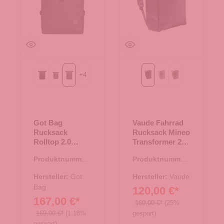
+
4
Black
algae
shark
eclipse
heron
khaki
Got Bag
Vaude Fahrrad
Rucksack
Rucksack Mineo
Rolltop 2.0
Transformer 23
shark
eclipse
Produktnummer:
Produktnummer:
25.02001.11
25.01889.60
Hersteller:
Got
Hersteller:
Vaude
Bag
120,00 €*
167,00 €*
160,00 €*
(25%
169,00 €*
(1.18%
gespart)
gespart)