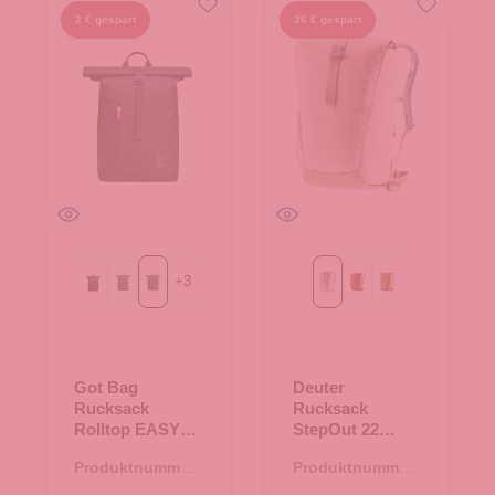
2 € gespart
36 € gespart
+
3
Black
algae
shark
bone-desert
copper-oak
kelp-nori
Got Bag
Deuter
Rucksack
Rucksack
Rolltop EASY
StepOut 22
shark
bone-desert
Produktnummer:
Produktnummer:
25.02041.01
25.01898.26