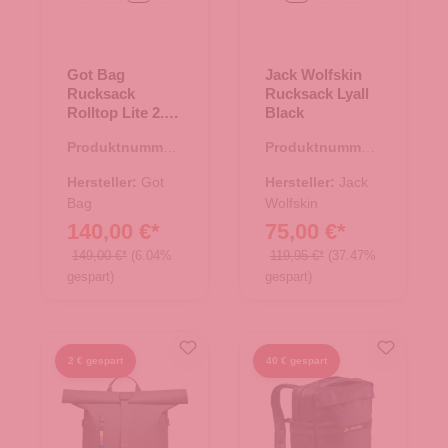
Got Bag
Jack Wolfskin
Rucksack
Rucksack Lyall
Rolltop Lite 2.0
Black
sea teal mono
Produktnummer:
Produktnummer:
25.02002.44
25.02056.00
Hersteller:
Got
Hersteller:
Jack
Bag
Wolfskin
140,00 €*
75,00 €*
149,00 €*
(6.04%
119,95 €*
(37.47%
gespart)
gespart)
2 € gespart
40 € gespart