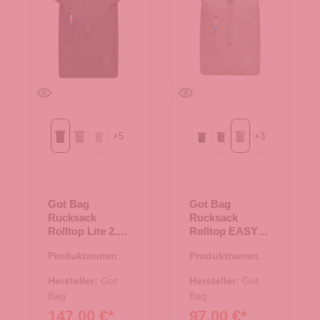
+
5
+
3
Black
bass
clam mono
Black
algae
bass
Got Bag
Got Bag
Rucksack
Rucksack
Rolltop Lite 2.0
Rolltop EASY
Black
bass
Produktnummer:
Produktnummer:
25.02002.00
25.02041.40
Hersteller:
Got
Hersteller:
Got
Bag
Bag
147,00 €*
97,00 €*