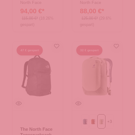
North Face
North Face
94,00 €*
88,00 €*
115,00 €*
(18.26%
125,00 €*
(29.6%
gespart)
gespart)
47 € gespart
32 € gespart
+
3
atlantic-ink
copper-oak
mineral-grove
The North Face
Tagesrucksack