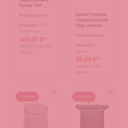
Router TNF
Black
Deuter Freizeit/-
Produktnummer:
Laptoprucksack
25.02013.00
Hersteller:
The
Giga mineral-
grove
North Face
Produktnummer:
108,00 €*
25.01764.40
Hersteller:
155,00 €*
(30.32%
Deuter
gespart)
68,00 €*
100,00 €*
(32%
gespart)
2 € gespart
2 € gespart