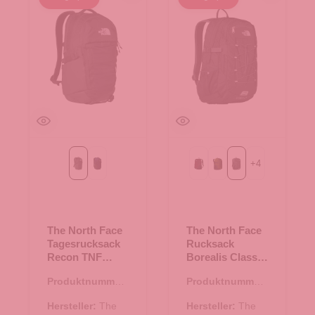
+
4
TNF Black
TNF Blau
BLACK-LALI GURAN
Forest Olive-TNF Black
TNF Black-Asphalt
The North Face
The North Face
Tagesrucksack
Rucksack
Recon TNF
Borealis Classic
Black
TNF Black-
Produktnummer:
Produktnummer:
Asphalt
25.02015.00
25.01972.00
Hersteller:
The
Hersteller:
The