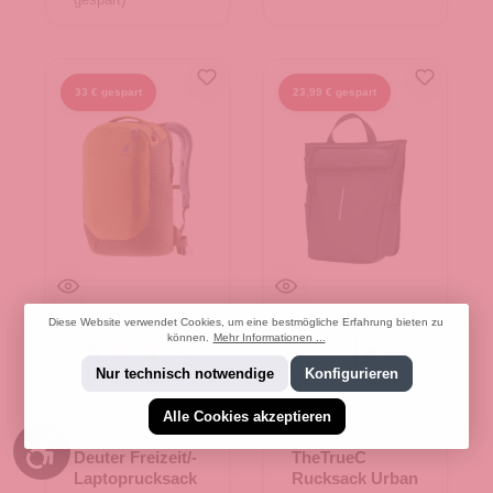
33 € gespart
23,99 € gespart
Diese Website verwendet Cookies, um eine bestmögliche Erfahrung bieten zu
können.
Mehr Informationen ...
+
3
+
4
atlantic-ink
copper-oak
kelp-nori
Blue
beige
schwarz
Nur technisch notwendige
Konfigurieren
Alle Cookies akzeptieren
Werkzeugleiste anzeigen
Deuter Freizeit/-
TheTrueC
Laptoprucksack
Rucksack Urban