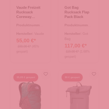
Vaude Freizeit
Got Bag
Rucksack
Rucksack Flap
Coreway
Pack Black
Rolltop 20 linen
Produktnummer:
Produktnummer:
25.01943.26
25.02073.00
Hersteller:
Vaude
Hersteller:
Got
Bag
55,00 €*
117,00 €*
100,00 €*
(45%
gespart)
119,00 €*
(1.68%
gespart)
35,05 € gespart
30 € gespart