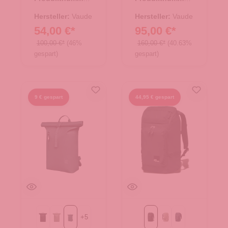
25.01943.40
25.01889.09
Hersteller:
Vaude
Hersteller:
Vaude
54,00 €*
95,00 €*
100,00 €*
(46%
160,00 €*
(40.63%
gespart)
gespart)
9 € gespart
44,95 € gespart
+
5
Black
bass
sea teal mono
Black
Stone
midnight sky