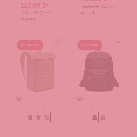
117,00 €*
150,00 €*
(31.33%
119,00 €*
(1.68%
gespart)
gespart)
45 € gespart
2 € gespart
khaki
lilac dusk
linen
Black
bass