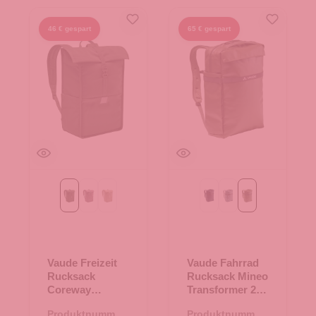
46 € gespart
65 € gespart
khaki
lilac dusk
linen
eclipse
heron
khaki
Vaude Freizeit
Vaude Fahrrad
Rucksack
Rucksack Mineo
Coreway
Transformer 23
Rolltop 20 khaki
khaki
Produktnummer:
Produktnummer: