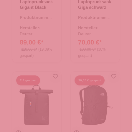
Laptoprucksack
Laptoprucksack
Gigant Black
Giga schwarz
Produktnummer:
Produktnummer:
25.01768.00
25.01764.00
Hersteller:
Hersteller:
Deuter
Deuter
89,00 €*
70,00 €*
110,00 €*
(19.09%
100,00 €*
(30%
gespart)
gespart)
2 € gespart
30,05 € gespart