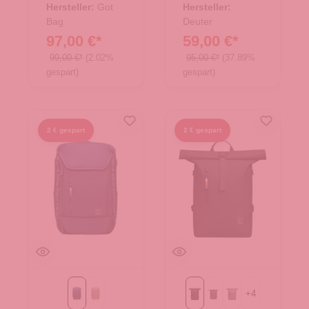
Hersteller:
Got
Hersteller:
Bag
Deuter
97,00 €*
59,00 €*
99,00 €*
(2.02%
95,00 €*
(37.89%
gespart)
gespart)
2 € gespart
2 € gespart
+
4
ocean blue
scallop
Black
algae
bass