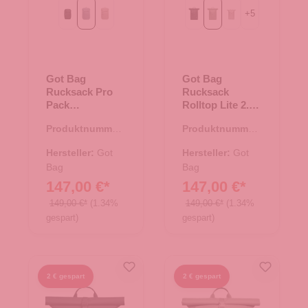
+
5
Black
monochrome marlin
scallop
Black
bass
clam mono
Got Bag
Got Bag
Rucksack Pro
Rucksack
Pack
Rolltop Lite 2.0
monochrome
bass
Produktnummer:
Produktnummer:
marlin
25.02034.17
25.02002.40
Hersteller:
Got
Hersteller:
Got
Bag
Bag
147,00 €*
147,00 €*
149,00 €*
(1.34%
149,00 €*
(1.34%
gespart)
gespart)
2 € gespart
2 € gespart