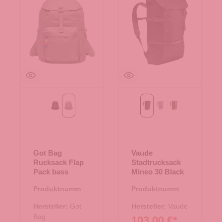
Black
bass
Black
heron
khaki
Got Bag
Vaude
Rucksack Flap
Stadtrucksack
Pack bass
Mineo 30 Black
Produktnummer:
Produktnummer:
25.02073.40
25.01891.00
Hersteller:
Got
Hersteller:
Vaude
Bag
103,00 €*