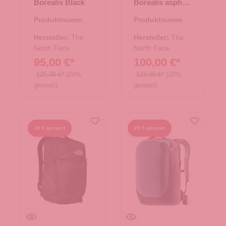
Borealis Black
Borealis asphalt
grey
Produktnummer:
Produktnummer:
25.01350.07
25.01350.05
Hersteller:
The
Hersteller:
The
North Face
North Face
95,00 €*
100,00 €*
125,00 €*
(24%
125,00 €*
(20%
gespart)
gespart)
43 € gespart
25 € gespart