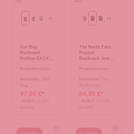
+
3
+
4
Black
algae
bass
Bark Mist/TNF Black
Black
Deep Nori-TNF Bla
Got Bag
The North Face
Rucksack
Freizeit
Rolltop EASY
Rucksack Jester
Black
Black
Produktnummer:
Produktnummer:
25.02041.00
25.02011.00
Hersteller:
Got
Hersteller:
The
Bag
North Face
97,00 €*
64,95 €*
99,00 €*
(2.02%
95,00 €*
(31.63%
gespart)
gespart)
21 € gespart
37 € gespart