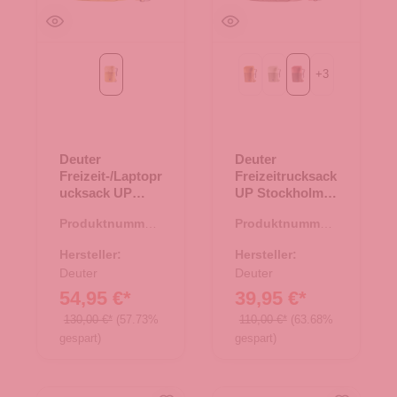
+
3
turmeric-ginger
almond-cinnamon
grove-mineral
raisin-caspia
Deuter
Deuter
Freizeit-/Laptopr
Freizeitrucksack
ucksack UP
UP Stockholm
Sydney
raisin-caspia
Produktnummer:
Produktnummer:
turmeric-ginger
25.01840.71
25.01839.80
Hersteller:
Hersteller:
Deuter
Deuter
54,95 €*
39,95 €*
130,00 €*
(57.73%
110,00 €*
(63.68%
gespart)
gespart)