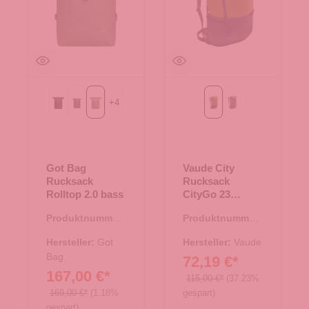
+
4
Black
algae
bass
bamboo
blackberry
Got Bag
Vaude City
Rucksack
Rucksack
Rolltop 2.0 bass
CityGo 23
bamboo
Produktnummer:
Produktnummer:
25.02001.40
25.01521.45
Hersteller:
Got
Hersteller:
Vaude
Bag
72,19 €*
167,00 €*
115,00 €*
(37.23%
169,00 €*
(1.18%
gespart)
gespart)