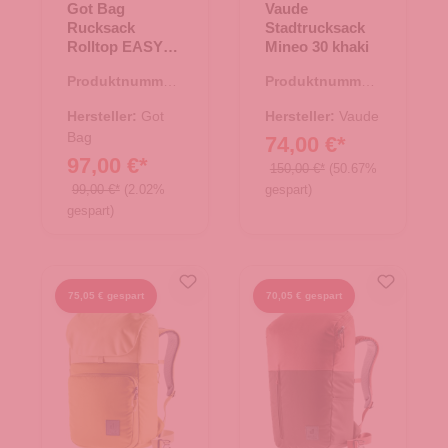
Got Bag
Vaude
Rucksack
Stadtrucksack
Rolltop EASY
Mineo 30 khaki
soft shell
Produktnummer:
Produktnummer:
25.02041.26
25.01891.40
Hersteller:
Got
Hersteller:
Vaude
Bag
74,00 €*
97,00 €*
150,00 €*
(50.67%
99,00 €*
(2.02%
gespart)
gespart)
75,05 € gespart
70,05 € gespart