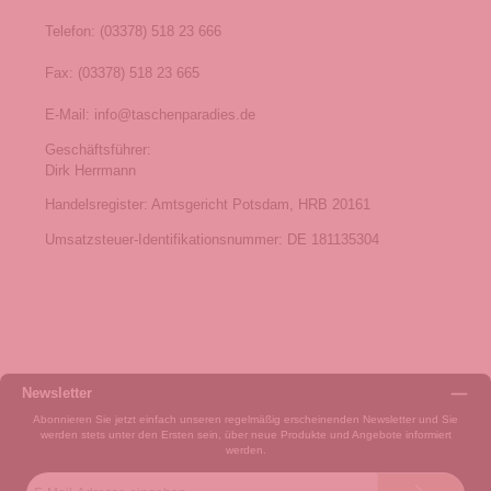
Telefon: (03378) 518 23 666
Fax: (03378) 518 23 665
E-Mail: info@taschenparadies.de
Geschäftsführer:
Dirk Herrmann
Handelsregister: Amtsgericht Potsdam, HRB 20161
Umsatzsteuer-Identifikationsnummer: DE 181135304
Newsletter
Abonnieren Sie jetzt einfach unseren regelmäßig erscheinenden Newsletter und Sie
werden stets unter den Ersten sein, über neue Produkte und Angebote informiert
werden.
E-