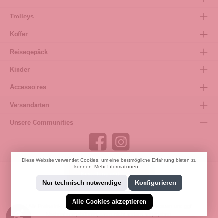
Trolleys
Koffer
Reisegepäck
Kinder
Accessoires
Versandarten
Unsere Communities
Diese Website verwendet Cookies, um eine bestmögliche Erfahrung bieten zu
können.
Mehr Informationen ...
Bestellung widerrufen
Nur technisch notwendige
Konfigurieren
Alle Cookies akzeptieren
* Alle Preise inkl. gesetzl. Mehrwertsteuer zzgl.
Versandkosten
und ggf.
Werkzeugleiste anzeigen
Nachnahmegebühren, wenn nicht anders angegeben.