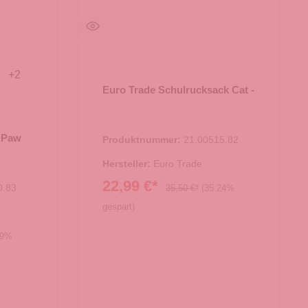
+
2
neblau
Euro Trade Schulrucksack Cat -
k Paw
Produktnummer:
21.00515.82
Hersteller:
Euro Trade
22,99 €*
0.83
35,50 €*
(35.24%
gespart)
49%