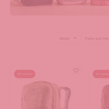
Marke
Farbe vom Hers
49 € gespart
51 € gespa