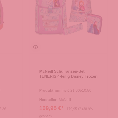
L POWER
McNeill Schulranzen-Set
TENERIS 4-teilig Disney Frozen
k
Produktnummer:
21.00510.50
Hersteller:
McNeill
109,95 €*
7.26
179,95 €*
(38.9%
gespart)