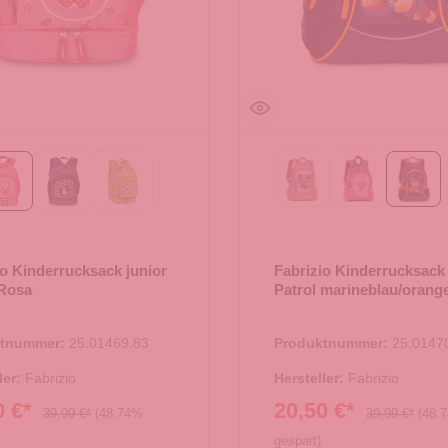
Rosa
azalee
mari
Rosa
dunkelblau
lime
io Kinderrucksack junior
Fabrizio Kinderrucksac
 Rosa
Patrol marineblau/orang
ktnummer:
25.01469.83
Produktnummer:
25.0147
ler:
Fabrizio
Hersteller:
Fabrizio
0 €*
20,50 €*
39,99 €*
(48.74%
39,99 €*
(48.
gespart)