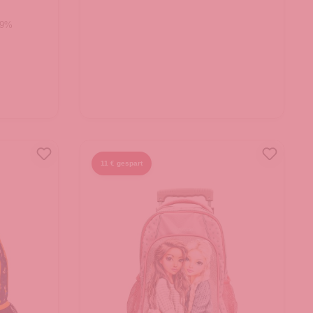
19%
11 € gespart