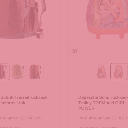
ashrose-ink
grove ripple-grove
raisin
DOTS
GIR
 Schul-/Freizeitrucksack
Depesche Schulrucksac
 ashrose-ink
Trolley TOPModel GIRL
POWER
ktnummer:
21.00492.82
Produktnummer:
22.0008