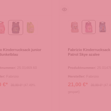
Rosa
azalee
mari
Rosa
dunkelblau
lime
io Kinderrucksack junior
Fabrizio Kinderrucksac
 dunkelblau
Patrol Skye azalee
ktnummer:
25.01469.60
Produktnummer:
25.0147
ler:
Fabrizio
Hersteller:
Fabrizio
0 €*
21,00 €*
39,99 €*
(47.49%
39,99 €*
(47.
gespart)