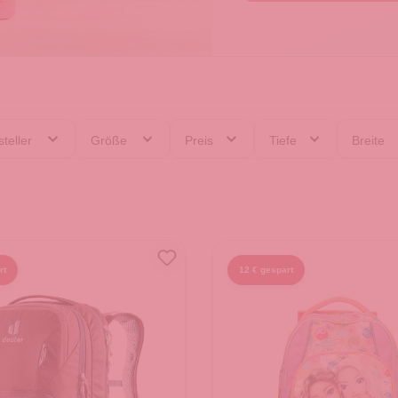
teller
Größe
Preis
Tiefe
Breite
rt
12 € gespart