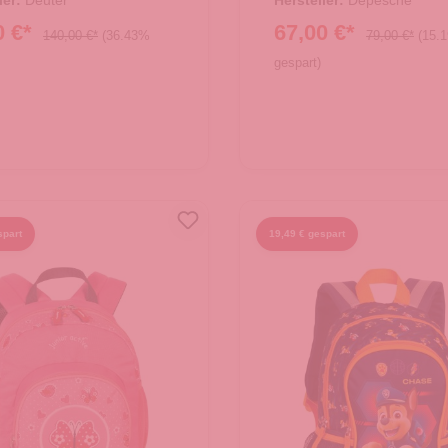
ler:
Deuter
Hersteller:
Depesche
0 €*
67,00 €*
140,00 €*
(36.43%
79,00 €*
(15.
gespart)
spart
19,49 € gespart