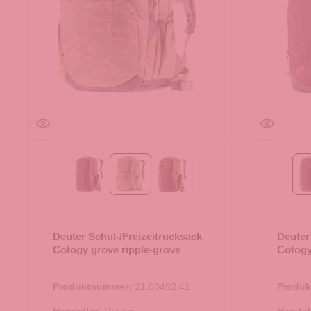
ashrose-ink
grove ripple-grove
raisin
Deuter Schul-/Freizeitrucksack
Deuter
Cotogy grove ripple-grove
Cotogy
Produktnummer:
21.00492.41
Produ