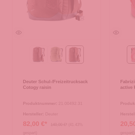
ashrose-ink
grove ripple-grove
raisin
Deuter Schul-/Freizeitrucksack
Fabriz
Cotogy raisin
active
Produktnummer:
21.00492.31
Produ
Hersteller:
Deuter
Herstel
82,00 €*
20,5
140,00 €*
(41.43%
gespart)
gespart)