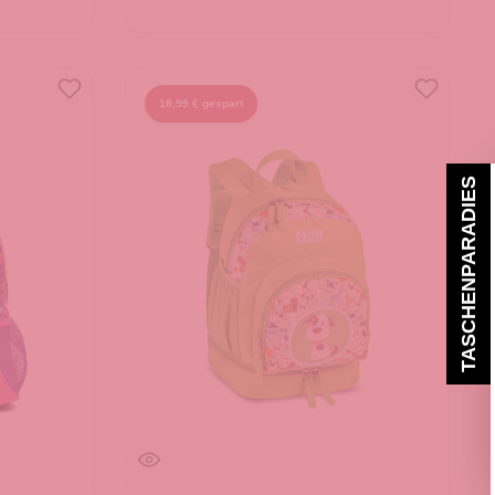
18,99 € gespart
TASCHENPARADIES