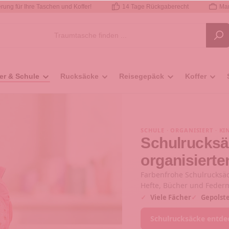
rung für Ihre Taschen und Koffer!
14 Tage Rückgaberecht
Mar
er & Schule
Rucksäcke
Reisegepäck
Koffer
SCHULE · ORGANISIERT · K
Schulrucksäc
organisierte
Farbenfrohe Schulrucksäc
Hefte, Bücher und Fede
✓
Viele Fächer
✓
Gepolste
Schulrucksäcke entde