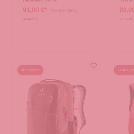
Hersteller:
Deuter
Herstel
91,00 €*
89,0
140,00 €*
(35%
gespart)
gespart)
58 € gespart
19,49 € ge