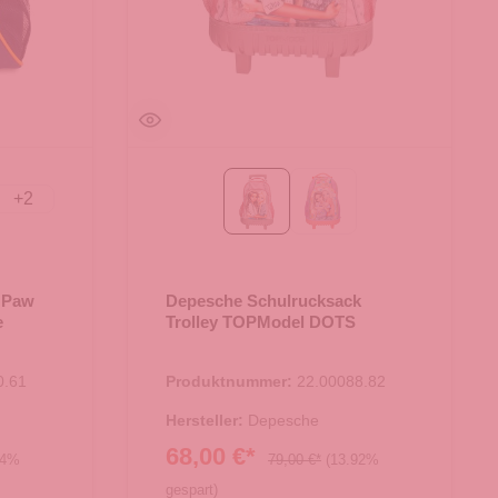
+
2
neblau/orange
DOTS
GIRL POWER
k Paw
Depesche Schulrucksack
e
Trolley TOPModel DOTS
0.61
Produktnummer:
22.00088.82
Hersteller:
Depesche
68,00 €*
74%
79,00 €*
(13.92%
gespart)