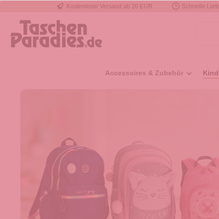
Kostenloser Versand ab 20 EUR
Schnelle Liefe
e springen
Zur Hauptnavigation springen
Accessoires & Zubehör
Kind