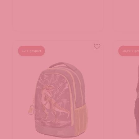
12 € gespart
18,99 € ge