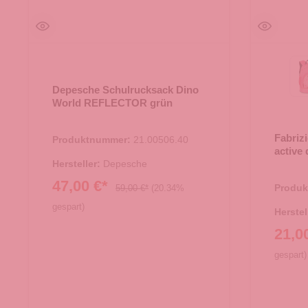
Depesche Schulrucksack Dino
World REFLECTOR grün
Fabriz
Produktnummer:
21.00506.40
active
Hersteller:
Depesche
47,00 €*
Produ
59,00 €*
(20.34%
gespart)
Herstel
21,0
gespart)