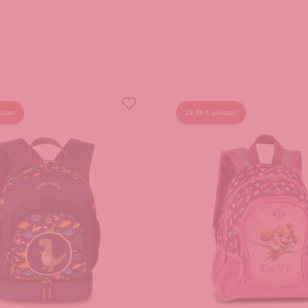
spart
18,99 € gespart