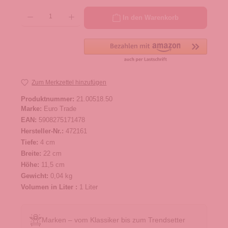
Produkt Anzahl: Gib den gewünschten Wert ein oder benutze die Schaltflächen um die 
In den Warenkorb
Zum Merkzettel hinzufügen
Produktnummer:
21.00518.50
Marke:
Euro Trade
EAN:
5908275171478
Hersteller-Nr.:
472161
Tiefe:
4 cm
Breite:
22 cm
Höhe:
11,5 cm
Gewicht:
0,04 kg
Volumen in Liter :
1 Liter
Marken – vom Klassiker bis zum Trendsetter