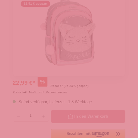
12,51 € gespart
%
22,99 €*
35,50 €*
(35.24% gespart)
Preise inkl. MwSt. zzgl. Versandkosten
Sofort verfügbar, Lieferzeit: 1-3 Werktage
Produkt Anzahl: Gib den gewünschten Wert ein oder benutze die Schaltflächen um die 
In den Warenkorb