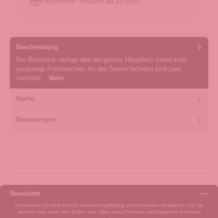
Kostenloser Versand ab 20 EUR
Beschreibung
Der Rucksack verfügt über ein großes Hauptfach sowie zwei
geräumige Fronttaschen. An den Seiten befinden sich zwei
verstärkt…
Mehr
Marke
Bewertungen
Newsletter
Abonnieren Sie jetzt einfach unseren regelmäßig erscheinenden Newsletter und Sie
werden stets unter den Ersten sein, über neue Produkte und Angebote informiert