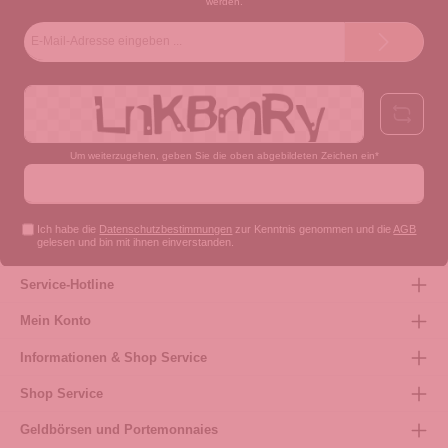
werden.
E-
Mail-
Adresse*
Um weiterzugehen, geben Sie die oben abgebildeten Zeichen ein*
Ich habe die
Datenschutzbestimmungen
zur Kenntnis genommen und die
AGB
gelesen und bin mit ihnen einverstanden.
Service-Hotline
Mein Konto
Informationen & Shop Service
Shop Service
Geldbörsen und Portemonnaies