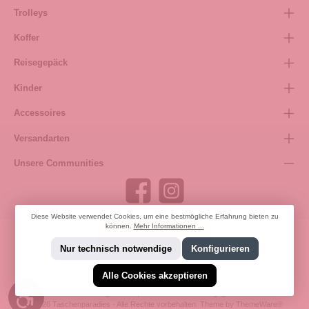
Trolleys
Koffer
Reisegepäck
Kinder
Accessoires
Versandarten
Unsere Communities
Diese Website verwendet Cookies, um eine bestmögliche Erfahrung bieten zu
können.
Mehr Informationen ...
Bestellung widerrufen
Nur technisch notwendige
Konfigurieren
Alle Cookies akzeptieren
* Alle Preise inkl. gesetzl. Mehrwertsteuer zzgl.
Versandkosten
und ggf.
Werkzeugleiste anzeigen
Nachnahmegebühren, wenn nicht anders angegeben.
© 2026 Taschenparadies - Alle Rechte vorbehalten. Theme by
ThemeWare®