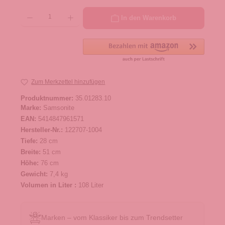
Produkt Anzahl: Gib den gewünschten Wert ein oder benutze die Schaltflächen um die 
In den Warenkorb
Zum Merkzettel hinzufügen
Produktnummer:
35.01283.10
Marke:
Samsonite
EAN:
5414847961571
Hersteller-Nr.:
122707-1004
Tiefe:
28 cm
Breite:
51 cm
Höhe:
76 cm
Gewicht:
7,4 kg
Volumen in Liter :
108 Liter
Marken – vom Klassiker bis zum Trendsetter