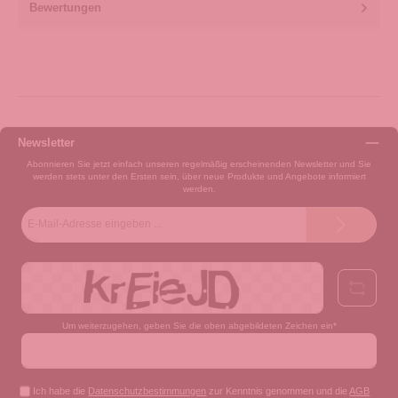
Bewertungen
Newsletter
Abonnieren Sie jetzt einfach unseren regelmäßig erscheinenden Newsletter und Sie
werden stets unter den Ersten sein, über neue Produkte und Angebote informiert
werden.
E-
Mail-
Adresse*
Um weiterzugehen, geben Sie die oben abgebildeten Zeichen ein*
Ich habe die
Datenschutzbestimmungen
zur Kenntnis genommen und die
AGB