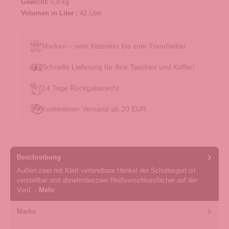
Gewicht:
0,8 kg
Volumen in Liter :
42 Liter
Marken – vom Klassiker bis zum Trendsetter
Schnelle Lieferung für Ihre Taschen und Koffer!
14 Tage Rückgaberecht
Kostenloser Versand ab 20 EUR
Beschreibung
Außen:zwei mit Klett verbindbare Henkel der Schultergurt ist
verstellbar und abnehmbarzwei Reißverschlussfächer auf der
Vord…
Mehr
Marke