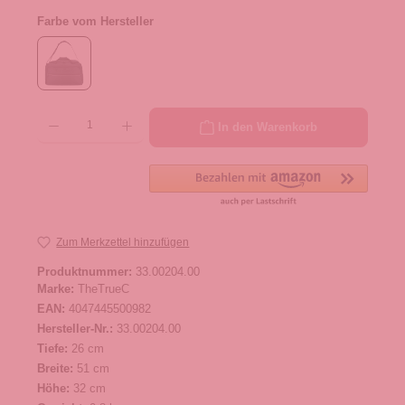
Farbe vom Hersteller
Produkt Anzahl: Gib den gewünschten Wert ein oder benutze die Schaltflächen um die 
In den Warenkorb
Zum Merkzettel hinzufügen
Produktnummer:
33.00204.00
Marke:
TheTrueC
EAN:
4047445500982
Hersteller-Nr.:
33.00204.00
Tiefe:
26 cm
Breite:
51 cm
Höhe:
32 cm