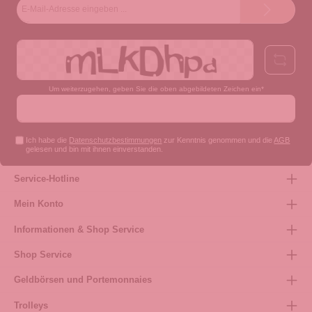
E-
Mail-
Adresse*
Um weiterzugehen, geben Sie die oben abgebildeten Zeichen ein*
Ich habe die
Datenschutzbestimmungen
zur Kenntnis genommen und die
AGB
gelesen und bin mit ihnen einverstanden.
Service-Hotline
Mein Konto
Informationen & Shop Service
Shop Service
Geldbörsen und Portemonnaies
Trolleys