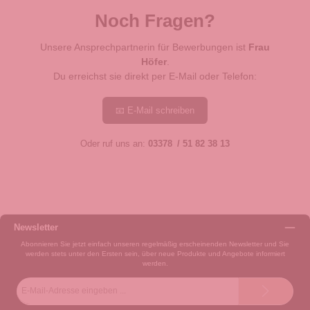
Noch Fragen?
Unsere Ansprechpartnerin für Bewerbungen ist
Frau
Höfer
.
Du erreichst sie direkt per E-Mail oder Telefon:
📧 E-Mail schreiben
Oder ruf uns an:
03378 / 51 82 38 13
Newsletter
Abonnieren Sie jetzt einfach unseren regelmäßig erscheinenden Newsletter und Sie
werden stets unter den Ersten sein, über neue Produkte und Angebote informiert
werden.
E-
Mail-
Adresse*