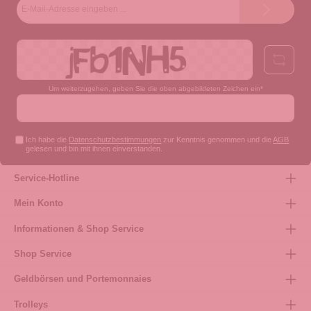
E-
Mail-
Adresse*
Um weiterzugehen, geben Sie die oben abgebildeten Zeichen ein*
Ich habe die
Datenschutzbestimmungen
zur Kenntnis genommen und die
AGB
gelesen und bin mit ihnen einverstanden.
Service-Hotline
Mein Konto
Informationen & Shop Service
Shop Service
Geldbörsen und Portemonnaies
Trolleys