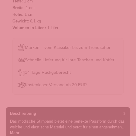
Tiefe:
1 cm
Breite:
1 cm
Höhe:
1 cm
Gewicht:
0,1 kg
Volumen in Liter :
1 Liter
Marken – vom Klassiker bis zum Trendsetter
Schnelle Lieferung für Ihre Taschen und Koffer!
14 Tage Rückgaberecht
Kostenloser Versand ab 20 EUR
Beschreibung
Das modische Stirnband bietet eine perfekte Passform durch das
weiche und elastische Material und sorgt für einen angenehmen…
Mehr