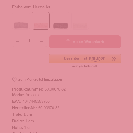
Farbe vom Hersteller
Produkt Anzahl: Gib den gewünschten Wert ein oder benutze die Schaltflächen um die 
In den Warenkorb
Zum Merkzettel hinzufügen
Produktnummer:
60.00670.82
Marke:
Antonio
EAN:
4047445353755
Hersteller-Nr.:
60.00670.82
Tiefe:
1 cm
Breite:
1 cm
Höhe:
1 cm