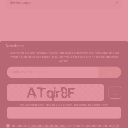
Bewertungen
Newsletter
Abonnieren Sie jetzt einfach unseren regelmäßig erscheinenden Newsletter und Sie
werden stets unter den Ersten sein, über neue Produkte und Angebote informiert
werden.
E-
Mail-
Adresse*
Um weiterzugehen, geben Sie die oben abgebildeten Zeichen ein*
Ich habe die
Datenschutzbestimmungen
zur Kenntnis genommen und die
AGB