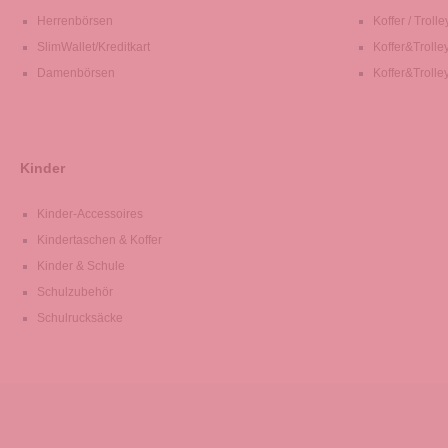
Herrenbörsen
Koffer / Trolle
SlimWallet/Kreditkart
Koffer&Trolle
Damenbörsen
Koffer&Trolle
Kinder
Kinder-Accessoires
Kindertaschen & Koffer
Kinder & Schule
Schulzubehör
Schulrucksäcke