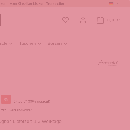
ken – vom Klassiker bis zum Trendsetter
0,00 €*
Sale
Taschen
Börsen
%
24,95 €*
(80% gespart)
. zzgl. Versandkosten
ügbar, Lieferzeit: 1-3 Werktage