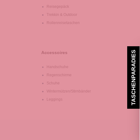
Reisegepäck
Trekkin & Outdoor
Rollenreisetaschen
TASCHENPARADIES
Accessoires
Handschuhe
Regenschirme
Schuhe
Wintermützen/Stirnbänder
Leggings