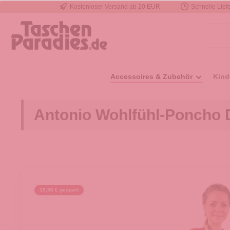
Kostenloser Versand ab 20 EUR
Schnelle Liefe
e springen
Zur Hauptnavigation springen
Accessoires & Zubehör
Kind
Antonio Wohlfühl-Poncho D
19,96 € gespart