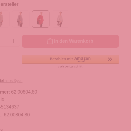
rsteller
ib den gewünschten Wert ein oder benutze die Schaltflächen um die Anzahl zu er
In den Warenkorb
tel hinzufügen
mer:
62.00804.80
io
45134637
.:
62.00804.80
cm