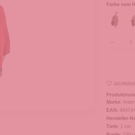
Farbe vom He
Produkt Anzahl: G
Zum Merkzet
Produktnum
Marke:
Anton
EAN:
40474
Hersteller-Nr
Tiefe:
1 cm
Breite:
150 