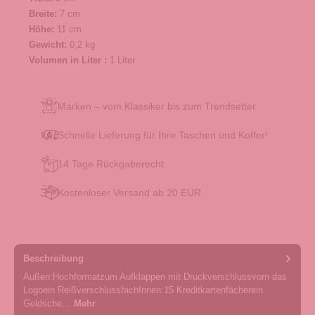
Breite:
7 cm
Höhe:
11 cm
Gewicht:
0,2 kg
Volumen in Liter :
1 Liter
Marken – vom Klassiker bis zum Trendsetter
Schnelle Lieferung für Ihre Taschen und Koffer!
14 Tage Rückgaberecht
Kostenloser Versand ab 20 EUR
Beschreibung
Außen:Hochformatzum Aufklappen mit Druckverschlussvorn das
Logoein ReißverschlussfachInnen:15 Kreditkartenfächerein
Geldsche…
Mehr