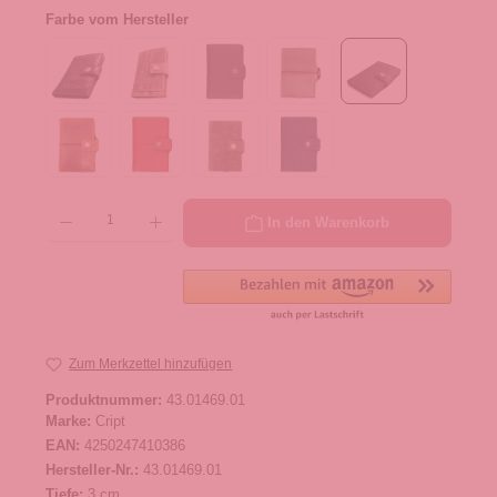
Farbe vom Hersteller
Produkt Anzahl: Gib den gewünschten Wert ein oder benutze die Schaltflächen um die 
In den Warenkorb
Zum Merkzettel hinzufügen
Produktnummer:
43.01469.01
Marke:
Cript
EAN:
4250247410386
Hersteller-Nr.:
43.01469.01
Tiefe:
3 cm