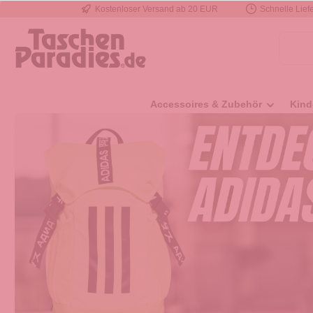
Kostenloser Versand ab 20 EUR
Schnelle Liefe
e springen
Zur Hauptnavigation springen
Accessoires & Zubehör
Kind