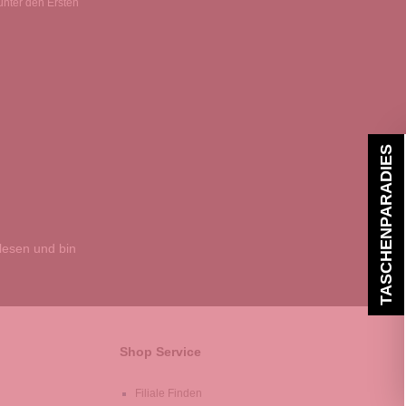
unter den Ersten
TASCHENPARADIES
esen und bin
Shop Service
Filiale Finden