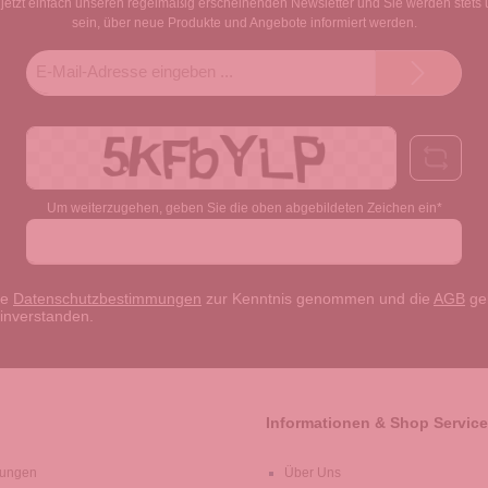
jetzt einfach unseren regelmäßig erscheinenden Newsletter und Sie werden stets 
sein, über neue Produkte und Angebote informiert werden.
E-
Mail-
Adresse*
Um weiterzugehen, geben Sie die oben abgebildeten Zeichen ein*
ie
Datenschutzbestimmungen
zur Kenntnis genommen und die
AGB
gel
einverstanden.
Informationen & Shop Service
lungen
Über Uns