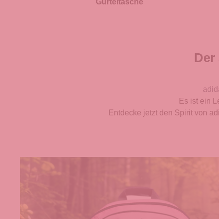
Gürteltasche
Der 
adid
Es ist ein
Entdecke jetzt den Spirit von ad