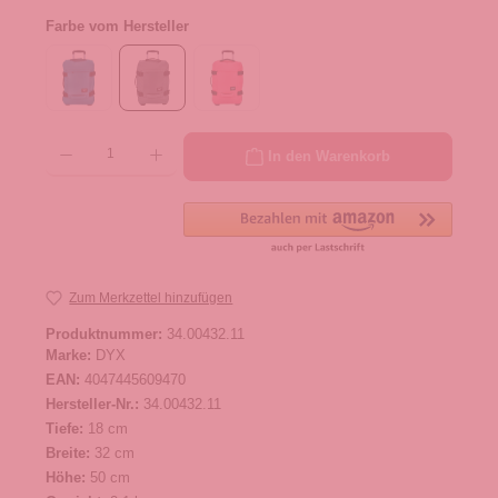
Farbe vom Hersteller
Produkt Anzahl: Gib den gewünschten Wert ein oder benutze die Schaltflächen um die 
In den Warenkorb
Zum Merkzettel hinzufügen
Produktnummer:
34.00432.11
Marke:
DYX
EAN:
4047445609470
Hersteller-Nr.:
34.00432.11
Tiefe:
18 cm
Breite:
32 cm
Höhe:
50 cm