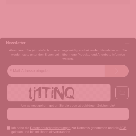
Newsletter
Abonnieren Sie jetzt einfach unseren regelmäßig erscheinenden Newsletter und Sie
werden stets unter den Ersten sein, über neue Produkte und Angebote informiert
werden.
E-
Mail-
Adresse*
Um weiterzugehen, geben Sie die oben abgebildeten Zeichen ein*
Ich habe die
Datenschutzbestimmungen
zur Kenntnis genommen und die
AGB
gelesen und bin mit ihnen einverstanden.