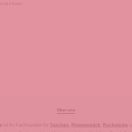
ys mit 4 Rollen
Über uns
e
ist Ihr Fachhändler für
Taschen
,
Reisegepäck
,
Rucksäcke
u