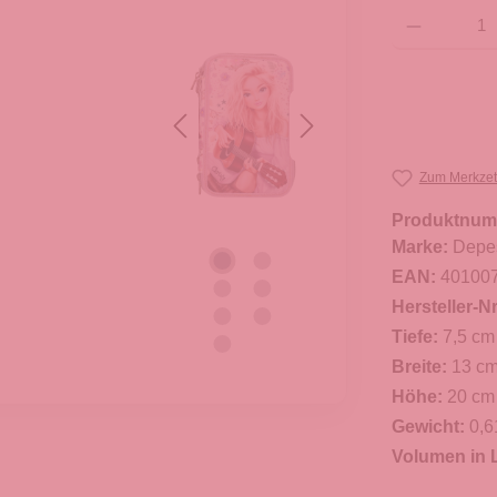
Produkt Anzahl: G
Zum Merkzet
Produktnum
Marke:
Depe
EAN:
40100
Hersteller-Nr
Tiefe:
7,5 cm
Breite:
13 c
Höhe:
20 cm
Gewicht:
0,6
Volumen in L