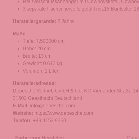
Reißverschlussanhänger mit Cowboystiefel, Cowboy
3 separate Fächer, jeweils gefüllt mit:18 Buntstifte, 18
Herstellergarantie:
2 Jahre
Maße
Tiefe: 7.500000 cm
Höhe: 20 cm
Breite: 13 cm
Gewicht: 0.613 kg
Volumen: 1 Liter
Herstelleradresse:
Depesche Vertrieb GmbH & Co. KG Vierländer Straße 14
21502 Geesthacht Deutschland
E-Mail:
info@depesche.com
Website:
https://www.depesche.com
Telefon:
+49 4152 9360
Farbe vom Hersteller:
Creme