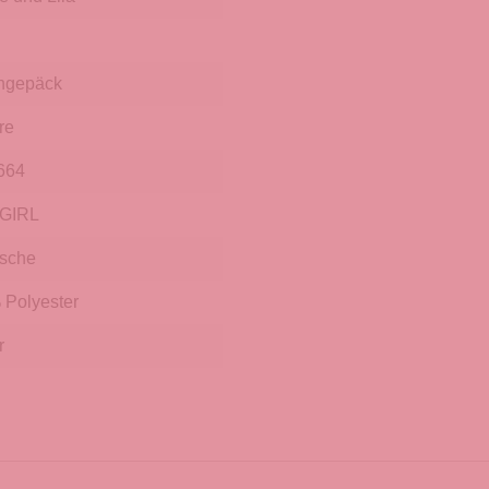
hgepäck
re
664
GIRL
sche
Polyester
r