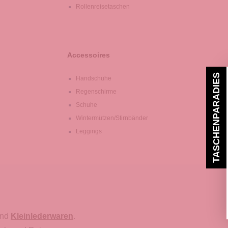
Rollenreisetaschen
Accessoires
TASCHENPARADIES
Handschuhe
Regenschirme
Schuhe
Wintermützen/Stirnbänder
Leggings
nd
Kleinlederwaren
.