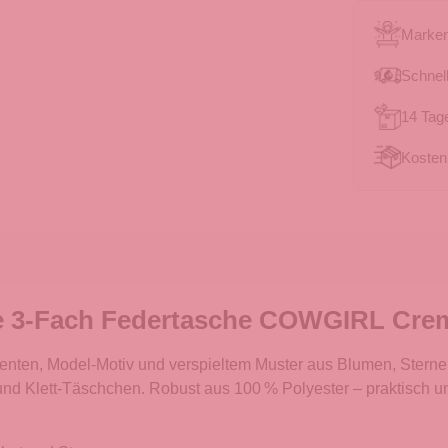
Marken
Schnell
14 Tag
Kosten
e 3-Fach Federtasche COWGIRL Crem
en, Model-Motiv und verspieltem Muster aus Blumen, Sternen u
ft und Klett-Täschchen. Robust aus 100 % Polyester – praktisch un