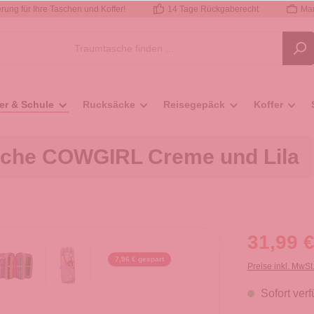
rung für Ihre Taschen und Koffer!
14 Tage Rückgaberecht
Mar
er & Schule
Rucksäcke
Reisegepäck
Koffer
sche COWGIRL Creme und Lila
31,99 €
7,96 € gespart
Preise inkl. MwSt
Sofort verf