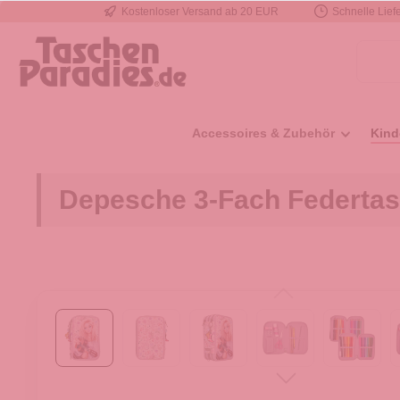
Kostenloser Versand ab 20 EUR
Schnelle Liefe
e springen
Zur Hauptnavigation springen
Accessoires & Zubehör
Kind
Depesche 3-Fach Federta