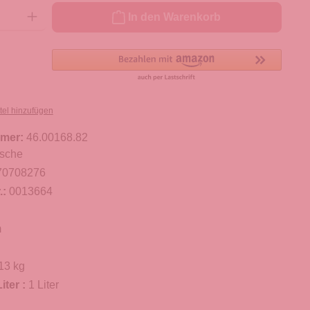
ib den gewünschten Wert ein oder benutze die Schaltflächen um die Anzahl zu er
In den Warenkorb
tel hinzufügen
mer:
46.00168.82
sche
70708276
.:
0013664
m
13 kg
iter :
1 Liter