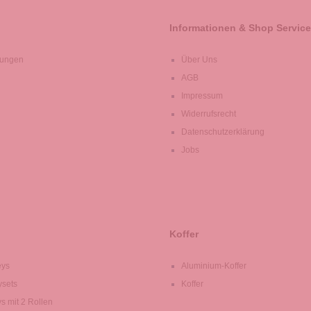
Informationen & Shop Service
lungen
Über Uns
AGB
Impressum
Widerrufsrecht
Datenschutzerklärung
Jobs
Koffer
eys
Aluminium-Koffer
ysets
Koffer
ys mit 2 Rollen