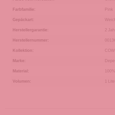
Farbfamilie:
Pink
Gepäckart:
Weic
Herstellergarantie:
2 Jah
Herstellernummer:
0013
Kollektion:
COW
Marke:
Depe
Material:
100% 
Volumen:
1 Lite