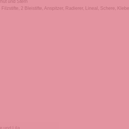
hut und Stern
 Filzstifte, 2 Bleistifte, Anspitzer, Radierer, Lineal, Schere, Kle
 und Lila