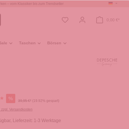
ken – vom Klassiker bis zum Trendsetter
0,00 €*
Sale
Taschen
Börsen
*
%
39,95 €*
(19.92% gespart)
. zzgl. Versandkosten
ügbar, Lieferzeit: 1-3 Werktage