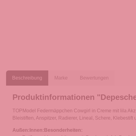
Beschreibung
Marke
Bewertungen
Produktinformationen "Depesch
TOPModel Federmäppchen Cowgirl in Creme mit lila Akzent
Bleistiften, Anspitzer, Radierer, Lineal, Schere, Klebesti
Außen:
Innen:
Besonderheiten: