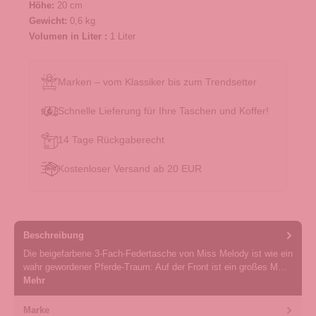
Höhe:
20 cm
Gewicht:
0,6 kg
Volumen in Liter :
1 Liter
Marken – vom Klassiker bis zum Trendsetter
Schnelle Lieferung für Ihre Taschen und Koffer!
14 Tage Rückgaberecht
Kostenloser Versand ab 20 EUR
Beschreibung
Die beigefarbene 3-Fach-Federtasche von Miss Melody ist wie ein
wahr gewordener Pferde-Traum: Auf der Front ist ein großes M…
Mehr
Marke