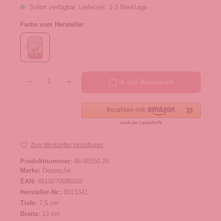
Sofort verfügbar, Lieferzeit: 1-3 Werktage
Farbe vom Hersteller
Produkt Anzahl: Gib den gewünschten Wert ein oder benutze die Schaltflächen um die 
In den Warenkorb
Zum Merkzettel hinzufügen
Produktnummer:
46.00150.26
Marke:
Depesche
EAN:
4010070695002
Hersteller-Nr.:
0013341
Tiefe:
7,5 cm
Breite:
13 cm