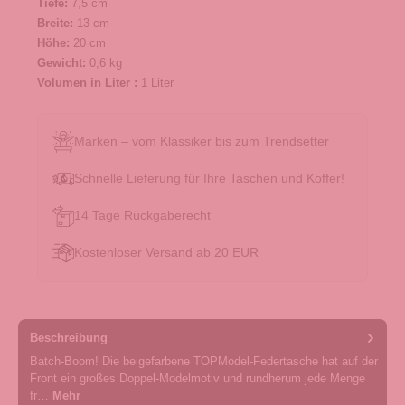
Tiefe:
7,5 cm
Breite:
13 cm
Höhe:
20 cm
Gewicht:
0,6 kg
Volumen in Liter :
1 Liter
Marken – vom Klassiker bis zum Trendsetter
Schnelle Lieferung für Ihre Taschen und Koffer!
14 Tage Rückgaberecht
Kostenloser Versand ab 20 EUR
Beschreibung
Batch-Boom! Die beigefarbene TOPModel-Federtasche hat auf der
Front ein großes Doppel-Modelmotiv und rundherum jede Menge
fr…
Mehr