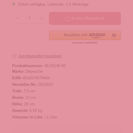
Sofort verfügbar, Lieferzeit: 1-3 Werktage
Produkt Anzahl: Gib den gewünschten Wert ein oder benutze die Schaltflächen um die 
In den Warenkorb
Zum Merkzettel hinzufügen
Produktnummer:
46.00146.60
Marke:
Depesche
EAN:
4010070679484
Hersteller-Nr.:
0013010
Tiefe:
7,5 cm
Breite:
13 cm
Höhe:
20 cm
Gewicht:
0,55 kg
Volumen in Liter :
1 Liter