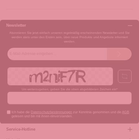
Newsletter
Abonnieren Sie jetzt einfach unseren regelmäßig erscheinenden Newsletter und Sie
werden stets unter den Ersten sein, über neue Produkte und Angebote informiert
werden.
E-
Mail-
Adresse*
Um weiterzugehen, geben Sie die oben abgebildeten Zeichen ein*
Ich habe die
Datenschutzbestimmungen
zur Kenntnis genommen und die
AGB
gelesen und bin mit ihnen einverstanden.
Service-Hotline