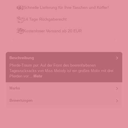
Schnelle Lieferung für Ihre Taschen und Koffer!
14 Tage Rückgaberecht
Kostenloser Versand ab 20 EUR
Beschreibung
Pferde-Traum pur: Auf der Front des beerenfarbenen
Tagesrucksacks von Miss Melody ist ein großes Motiv mit drei
Pferden vor…
Mehr
Marke
Bewertungen