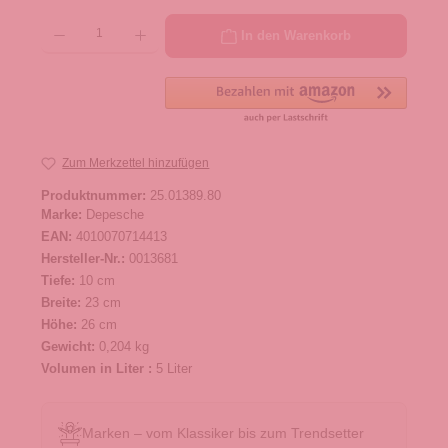
Produkt Anzahl: Gib den gewünschten Wert ein oder benutze die Schaltflächen um die 
In den Warenkorb
Zum Merkzettel hinzufügen
Produktnummer:
25.01389.80
Marke:
Depesche
EAN:
4010070714413
Hersteller-Nr.:
0013681
Tiefe:
10 cm
Breite:
23 cm
Höhe:
26 cm
Gewicht:
0,204 kg
Volumen in Liter :
5 Liter
Marken – vom Klassiker bis zum Trendsetter