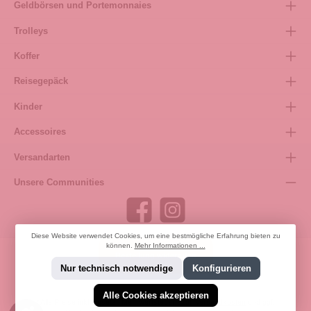
Geldbörsen und Portemonnaies
Trolleys
Koffer
Reisegepäck
Kinder
Accessoires
Versandarten
Unsere Communities
Diese Website verwendet Cookies, um eine bestmögliche Erfahrung bieten zu
können.
Mehr Informationen ...
Bestellung widerrufen
Nur technisch notwendige
Konfigurieren
Alle Cookies akzeptieren
* Alle Preise inkl. gesetzl. Mehrwertsteuer zzgl.
Versandkosten
und ggf.