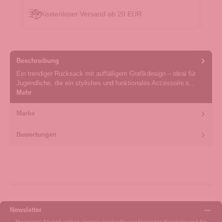
Kostenloser Versand ab 20 EUR
Beschreibung
Ein trendiger Rucksack mit auffälligem Grafikdesign – ideal für
Jugendliche, die ein stylishes und funktionales Accessoire s…
Mehr
Marke
Bewertungen
Newsletter
Abonnieren Sie jetzt einfach unseren regelmäßig erscheinenden Newsletter und Sie