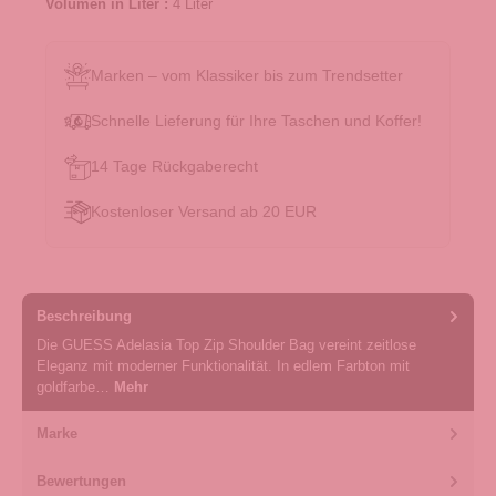
Volumen in Liter :
4 Liter
Marken – vom Klassiker bis zum Trendsetter
Schnelle Lieferung für Ihre Taschen und Koffer!
14 Tage Rückgaberecht
Kostenloser Versand ab 20 EUR
Beschreibung
Die GUESS Adelasia Top Zip Shoulder Bag vereint zeitlose
Eleganz mit moderner Funktionalität. In edlem Farbton mit
goldfarbe…
Mehr
Marke
Bewertungen