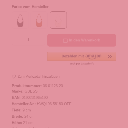
Farbe vom Hersteller
Produkt Anzahl: Gib den gewünschten Wert ein oder benutze die Schaltflächen um die 
In den Warenkorb
Zum Merkzettel hinzufügen
Produktnummer:
06.01126.20
Marke:
GUESS
EAN:
0190231965190
Hersteller-Nr.:
HWQL96 58180 OFF
Tiefe:
9 cm
Breite:
24 cm
Höhe:
21 cm