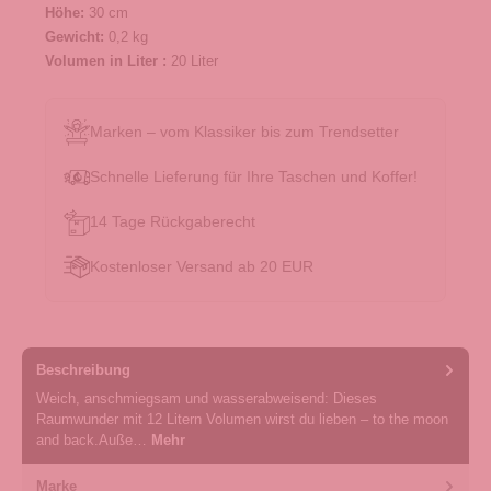
Höhe:
30 cm
Gewicht:
0,2 kg
Volumen in Liter :
20 Liter
Marken – vom Klassiker bis zum Trendsetter
Schnelle Lieferung für Ihre Taschen und Koffer!
14 Tage Rückgaberecht
Kostenloser Versand ab 20 EUR
Beschreibung
Weich, anschmiegsam und wasserabweisend: Dieses
Raumwunder mit 12 Litern Volumen wirst du lieben – to the moon
and back.Auße…
Mehr
Marke