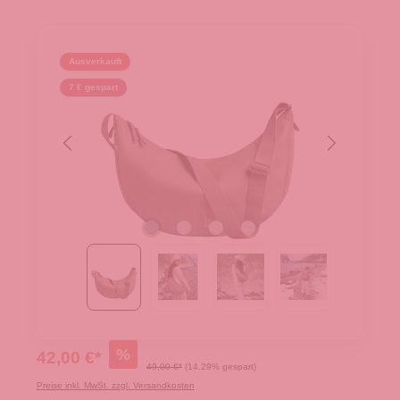
Ausverkauft
7 € gespart
%
42,00 €*
49,00 €*
(14.29% gespart)
Preise inkl. MwSt. zzgl. Versandkosten