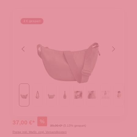
2 € gespart
%
37,00 €*
39,00 €*
(5.13% gespart)
Preise inkl. MwSt. zzgl. Versandkosten