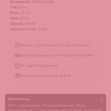
Hersteller-Nr.:
BA0081XX-605
Tiefe:
9 cm
Breite:
32 cm
Höhe:
18 cm
Gewicht:
0,14 kg
Volumen in Liter :
5 Liter
Marken – vom Klassiker bis zum Trendsetter
Schnelle Lieferung für Ihre Taschen und Koffer!
14 Tage Rückgaberecht
Kostenloser Versand ab 20 EUR
Beschreibung
Weich, anschmiegsam und wasserabweisend: Dieses
Raumwunder mit 3,5 Litern Volumen wirst du lieben - to the moon