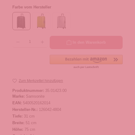
Farbe vom Hersteller
Produkt Anzahl: Gib den gewünschten Wert ein oder benutze die Schaltflächen um die 
In den Warenkorb
Zum Merkzettel hinzufügen
Produktnummer:
35.01423.00
Marke:
Samsonite
EAN:
5400520162014
Hersteller-Nr.:
126042-4804
Tiefe:
31 cm
Breite:
51 cm
Höhe:
75 cm