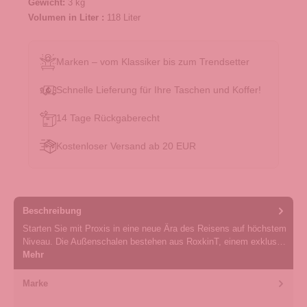
Gewicht:
3 kg
Volumen in Liter :
118 Liter
Marken – vom Klassiker bis zum Trendsetter
Schnelle Lieferung für Ihre Taschen und Koffer!
14 Tage Rückgaberecht
Kostenloser Versand ab 20 EUR
Beschreibung
Starten Sie mit Proxis in eine neue Ära des Reisens auf höchstem
Niveau. Die Außenschalen bestehen aus RoxkinT, einem exklus…
Mehr
Marke