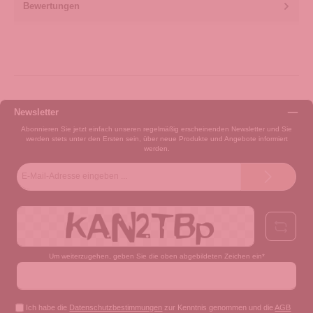
Bewertungen
Newsletter
Abonnieren Sie jetzt einfach unseren regelmäßig erscheinenden Newsletter und Sie
werden stets unter den Ersten sein, über neue Produkte und Angebote informiert
werden.
E-
Mail-
Adresse*
Um weiterzugehen, geben Sie die oben abgebildeten Zeichen ein*
Ich habe die
Datenschutzbestimmungen
zur Kenntnis genommen und die
AGB