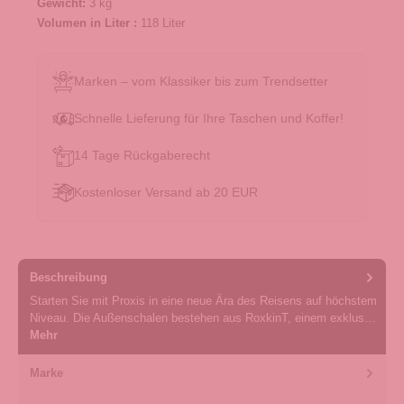
Gewicht:
3 kg
Volumen in Liter :
118 Liter
Marken – vom Klassiker bis zum Trendsetter
Schnelle Lieferung für Ihre Taschen und Koffer!
14 Tage Rückgaberecht
Kostenloser Versand ab 20 EUR
Beschreibung
Starten Sie mit Proxis in eine neue Ära des Reisens auf höchstem
Niveau. Die Außenschalen bestehen aus RoxkinT, einem exklus…
Mehr
Marke