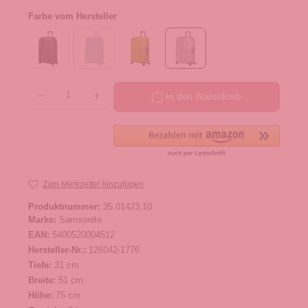
Farbe vom Hersteller
Produkt Anzahl: Gib den gewünschten Wert ein oder benutze die Schaltflächen um die 
In den Warenkorb
Zum Merkzettel hinzufügen
Produktnummer:
35.01423.10
Marke:
Samsonite
EAN:
5400520004512
Hersteller-Nr.:
126042-1776
Tiefe:
31 cm
Breite:
51 cm
Höhe:
75 cm