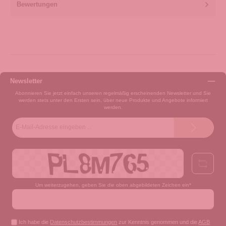
Bewertungen
Newsletter
Abonnieren Sie jetzt einfach unseren regelmäßig erscheinenden Newsletter und Sie
werden stets unter den Ersten sein, über neue Produkte und Angebote informiert
werden.
E-
Mail-
Adresse*
Um weiterzugehen, geben Sie die oben abgebildeten Zeichen ein*
Ich habe die
Datenschutzbestimmungen
zur Kenntnis genommen und die
AGB