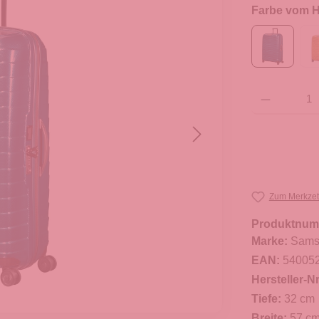
Farbe vom He
Produkt Anzahl: G
Zum Merkzet
Produktnum
Marke:
Sams
EAN:
54005
Hersteller-Nr
Tiefe:
32 cm
Breite:
57 c