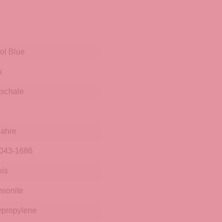
ol Blue
u
tschale
Jahre
043-1686
xis
sonite
ypropylene