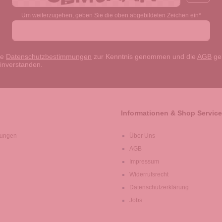
Um weiterzugehen, geben Sie die oben abgebildeten Zeichen ein*
ie
Datenschutzbestimmungen
zur Kenntnis genommen und die
AGB
gel
einverstanden.
Informationen & Shop Service
lungen
Über Uns
AGB
Impressum
Widerrufsrecht
Datenschutzerklärung
Jobs