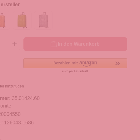
rsteller
ib den gewünschten Wert ein oder benutze die Schaltflächen um die Anzahl zu er
In den Warenkorb
tel hinzufügen
mer:
35.01424.60
onite
20004550
.:
126043-1686
m