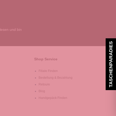
esen und bin
TASCHENPARADIES
Shop Service
Filiale Finden
Bestellung & Bezahlung
Retoure
Blog
Handgepäck Finden