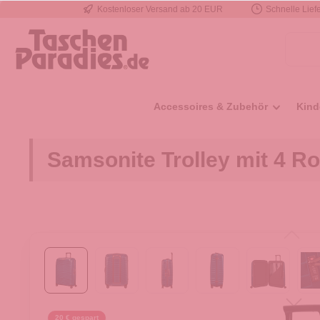
Kostenloser Versand ab 20 EUR
Schnelle Liefe
e springen
Zur Hauptnavigation springen
Accessoires & Zubehör
Kind
Samsonite Trolley mit 4 Ro
20 € gespart