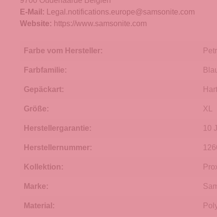
9700 Oudenaarde Belgien
E-Mail:
Legal.notifications.europe@samsonite.com
Website:
https://www.samsonite.com
Farbe vom Hersteller:
Petr
Farbfamilie:
Bla
Gepäckart:
Har
Größe:
XL
Herstellergarantie:
10 
Herstellernummer:
126
Kollektion:
Pro
Marke:
Sam
Material:
Pol