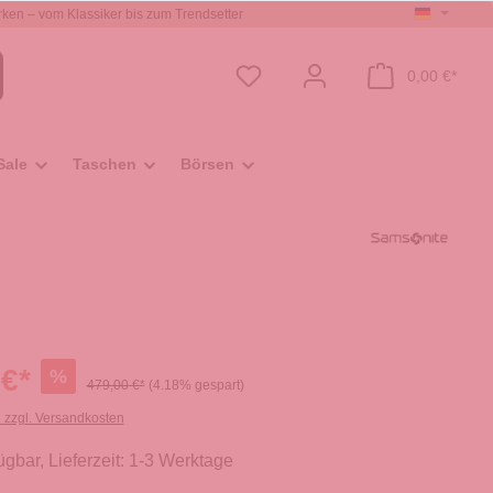
ken – vom Klassiker bis zum Trendsetter
0,00 €*
Sale
Taschen
Börsen
 €*
%
479,00 €*
(4.18% gespart)
. zzgl. Versandkosten
ügbar, Lieferzeit: 1-3 Werktage