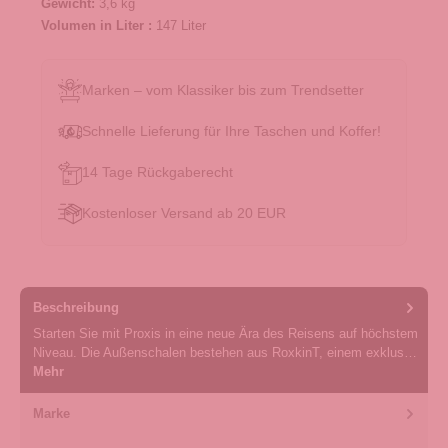
Gewicht:
3,6 kg
Volumen in Liter :
147 Liter
Marken – vom Klassiker bis zum Trendsetter
Schnelle Lieferung für Ihre Taschen und Koffer!
14 Tage Rückgaberecht
Kostenloser Versand ab 20 EUR
Beschreibung
Starten Sie mit Proxis in eine neue Ära des Reisens auf höchstem
Niveau. Die Außenschalen bestehen aus RoxkinT, einem exklus…
Mehr
Marke