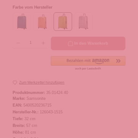
Farbe vom Hersteller
Produkt Anzahl: Gib den gewünschten Wert ein oder benutze die Schaltflächen um die 
In den Warenkorb
Zum Merkzettel hinzufügen
Produktnummer:
35.01424.40
Marke:
Samsonite
EAN:
5400520236715
Hersteller-Nr.:
126043-1515
Tiefe:
32 cm
Breite:
57 cm
Höhe:
81 cm