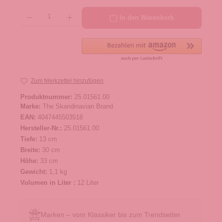
Produkt Anzahl: Gib den gewünschten Wert ein oder benutze die Schaltflächen um die 
In den Warenkorb
Zum Merkzettel hinzufügen
Produktnummer:
25.01561.00
Marke:
The Skandinavian Brand
EAN:
4047445503518
Hersteller-Nr.:
25.01561.00
Tiefe:
13 cm
Breite:
30 cm
Höhe:
33 cm
Gewicht:
1,1 kg
Volumen in Liter :
12 Liter
Marken – vom Klassiker bis zum Trendsetter